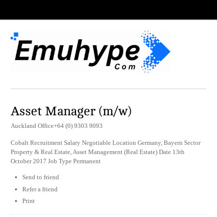
Asset Manager (m/w)
Auckland Office+64 (0) 9303 9093
Cobalt Recruitment Salary Negotiable Location Germany, Bayern Sector
Property & Real Estate, Asset Management (Real Estate) Date 13th
October 2017 Job Type Permanent
Send to friend
Refer a friend
Print