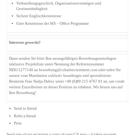
Verhandlungsgeschick, Organisationsvermögen und
Gewissenhaftigkeit
Sichere Englischkenntnisse
Gute Kenntnisse der MS – Office Programme
Interesse geweckt?
Dann senden Sie bitte Ihre aussagefähigen Bewerbungsunterlagen
inklusive Projektliste unter Nennung der Referenznummer
NDU/1277140 an
bewerbung@cobaltrecruitment.com
oder rufen Sie
unsere vom Mandanten exklusiv beauftragte und spezialisierte
Beraterin Frau Nadja Dubey unter +49 (0)89 215 4767 81 an, um vorab
weitere Einzelheiten zu dieser Position zu erfahren. Wir freuen uns auf
Ihre Bewerbung!
Send to friend
Refer a friend
Print
Send one of our recruiters a copy of your CV now – it takes seconds.