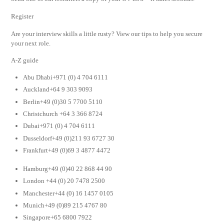
Register
Are your interview skills a little rusty? View our tips to help you secure
your next role.
A-Z guide
Abu Dhabi+971 (0) 4 704 6111
Auckland+64 9 303 9093
Berlin+49 (0)30 5 7700 5110
Christchurch +64 3 366 8724
Dubai+971 (0) 4 704 6111
Dusseldorf+49 (0)211 93 6727 30
Frankfurt+49 (0)69 3 4877 4472
Hamburg+49 (0)40 22 868 44 90
London +44 (0) 20 7478 2500
Manchester+44 (0) 16 1457 0105
Munich+49 (0)89 215 4767 80
Singapore+65 6800 7922