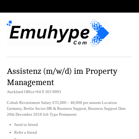
Assistenz (m/w/d) im Property
Management
Auckland Office+64 9 303 9093
Cobalt Recruitment Salary €35,000 – 40,000 per annum Location
Germany, Berlin Sector HR & Business Support, Business Support Date
20th December 2018 Job Type Permanent
Send to friend
Refer a friend