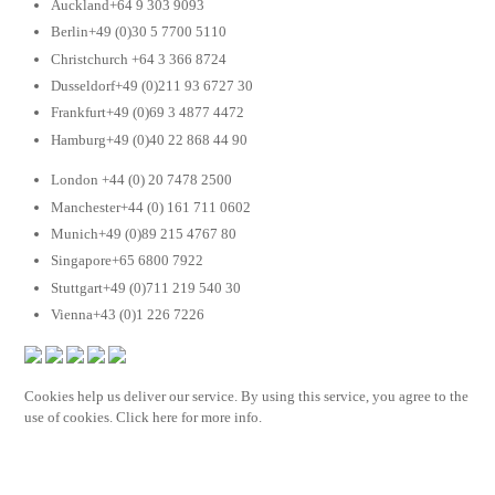
Auckland+64 9 303 9093
Berlin+49 (0)30 5 7700 5110
Christchurch +64 3 366 8724
Dusseldorf+49 (0)211 93 6727 30
Frankfurt+49 (0)69 3 4877 4472
Hamburg+49 (0)40 22 868 44 90
London +44 (0) 20 7478 2500
Manchester+44 (0) 161 711 0602
Munich+49 (0)89 215 4767 80
Singapore+65 6800 7922
Stuttgart+49 (0)711 219 540 30
Vienna+43 (0)1 226 7226
Cookies help us deliver our service. By using this service, you agree to the
use of cookies. Click here for more info.