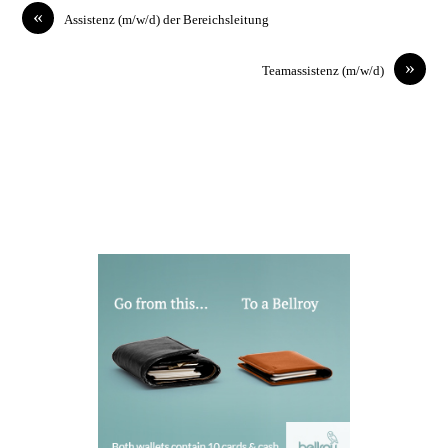
«
Assistenz (m/w/d) der Bereichsleitung
»
Teamassistenz (m/w/d)