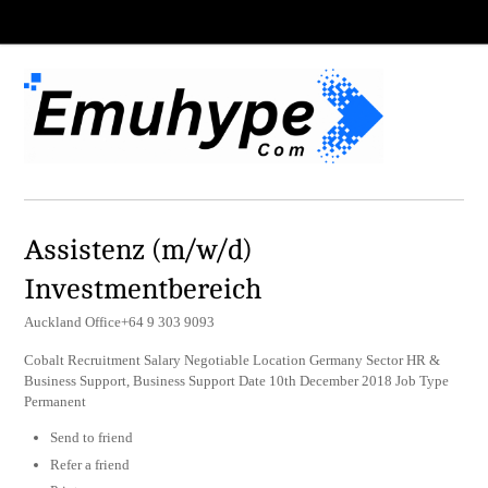
Assistenz (m/w/d)
Investmentbereich
Auckland Office+64 9 303 9093
Cobalt Recruitment Salary Negotiable Location Germany Sector HR &
Business Support, Business Support Date 10th December 2018 Job Type
Permanent
Send to friend
Refer a friend