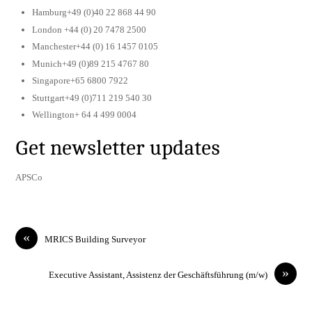
Hamburg+49 (0)40 22 868 44 90
London +44 (0) 20 7478 2500
Manchester+44 (0) 16 1457 0105
Munich+49 (0)89 215 4767 80
Singapore+65 6800 7922
Stuttgart+49 (0)711 219 540 30
Wellington+ 64 4 499 0004
Get newsletter updates
APSCo
«
MRICS Building Surveyor
»
Executive Assistant, Assistenz der Geschäftsführung (m/w)