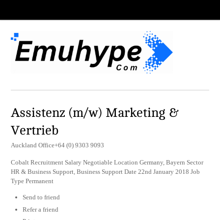
Assistenz (m/w) Marketing &
Vertrieb
Auckland Office+64 (0) 9303 9093
Cobalt Recruitment Salary Negotiable Location Germany, Bayern Sector
HR & Business Support, Business Support Date 22nd January 2018 Job
Type Permanent
Send to friend
Refer a friend