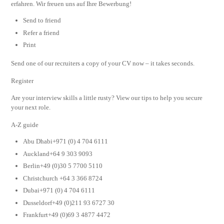
erfahren. Wir freuen uns auf Ihre Bewerbung!
Send to friend
Refer a friend
Print
Send one of our recruiters a copy of your CV now – it takes seconds.
Register
Are your interview skills a little rusty? View our tips to help you secure
your next role.
A-Z guide
Abu Dhabi+971 (0) 4 704 6111
Auckland+64 9 303 9093
Berlin+49 (0)30 5 7700 5110
Christchurch +64 3 366 8724
Dubai+971 (0) 4 704 6111
Dusseldorf+49 (0)211 93 6727 30
Frankfurt+49 (0)69 3 4877 4472