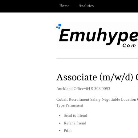
Home
Analitics
Associate (m/w/d)
Auckland Office+64 9 303 9093
Cobalt Recruitment Salary Negotiable Location
Type Permanent
Send to friend
Refer a friend
Print