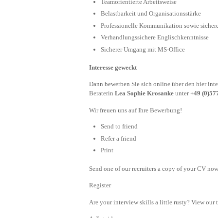
Teamorientierte Arbeitsweise
Belastbarkeit und Organisationsstärke
Professionelle Kommunikation sowie sichere
Verhandlungssichere Englischkenntnisse
Sicherer Umgang mit MS-Office
Interesse geweckt
Dann bewerben Sie sich online über den hier int
Beraterin
Lea Sophie Krosanke
unter
+49 (0)57
Wir freuen uns auf Ihre Bewerbung!
Send to friend
Refer a friend
Print
Send one of our recruiters a copy of your CV now 
Register
Are your interview skills a little rusty? View our 