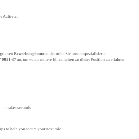
s Auftreten
egrierten
Bewerbungsbutton
oder rufen Sie unsere spezialisierte
7 0051-37
an, um vorab weitere Einzelheiten zu dieser Position zu erfahren.
– it takes seconds.
tips to help you secure your next role.