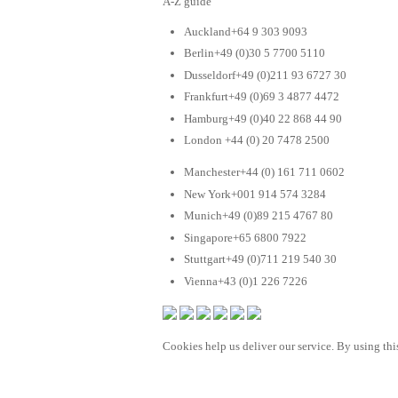
A-Z guide
Auckland+64 9 303 9093
Berlin+49 (0)30 5 7700 5110
Dusseldorf+49 (0)211 93 6727 30
Frankfurt+49 (0)69 3 4877 4472
Hamburg+49 (0)40 22 868 44 90
London +44 (0) 20 7478 2500
Manchester+44 (0) 161 711 0602
New York+001 914 574 3284
Munich+49 (0)89 215 4767 80
Singapore+65 6800 7922
Stuttgart+49 (0)711 219 540 30
Vienna+43 (0)1 226 7226
Cookies help us deliver our service. By using this