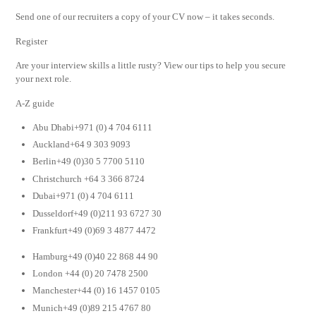
Send one of our recruiters a copy of your CV now – it takes seconds.
Register
Are your interview skills a little rusty? View our tips to help you secure
your next role.
A-Z guide
Abu Dhabi+971 (0) 4 704 6111
Auckland+64 9 303 9093
Berlin+49 (0)30 5 7700 5110
Christchurch +64 3 366 8724
Dubai+971 (0) 4 704 6111
Dusseldorf+49 (0)211 93 6727 30
Frankfurt+49 (0)69 3 4877 4472
Hamburg+49 (0)40 22 868 44 90
London +44 (0) 20 7478 2500
Manchester+44 (0) 16 1457 0105
Munich+49 (0)89 215 4767 80