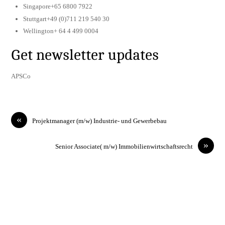
Singapore+65 6800 7922
Stuttgart+49 (0)711 219 540 30
Wellington+ 64 4 499 0004
Get newsletter updates
APSCo
«
Projektmanager (m/w) Industrie- und Gewerbebau
»
Senior Associate( m/w) Immobilienwirtschaftsrecht