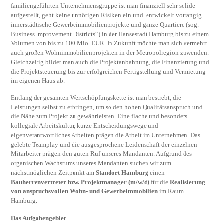
familiengeführten Unternehmensgruppe ist man finanziell sehr solide
aufgestellt, geht keine unnötigen Risiken ein und entwickelt vorrangig
innerstädtische Gewerbeimmobilienprojekte und ganze Quartiere (sog.
Business Improvement Districts“) in der Hansestadt Hamburg bis zu einem
Volumen von bis zu 100 Mio. EUR. In Zukunft möchte man sich vermehrt
auch großen Wohnimmobilienprojekten in der Metropolregion zuwenden.
Gleichzeitig bildet man auch die Projektanbahnung, die Finanzierung und
die Projektsteuerung bis zur erfolgreichen Fertigstellung und Vermietung
im eigenen Haus ab.
Entlang der gesamten Wertschöpfungskette ist man bestrebt, die
Leistungen selbst zu erbringen, um so den hohen Qualitätsanspruch und
die Nähe zum Projekt zu gewährleisten. Eine flache und besonders
kollegiale Arbeitskultur, kurze Entscheidungswege und
eigenverantwortliches Arbeiten prägen die Arbeit im Unternehmen. Das
gelebte Teamplay und die ausgesprochene Leidenschaft der einzelnen
Mitarbeiter prägen den guten Ruf unseres Mandanten. Aufgrund des
organischen Wachstums unseres Mandanten suchen wir zum
nächstmöglichen Zeitpunkt am
Standort
Hamburg
einen
Bauherrenvertreter bzw.
Projektmanager (m/w/d)
für die
Realisierung
von anspruchsvollen Wohn- und Gewerbeimmobilien
im Raum
Hamburg
.
Das Aufgabengebiet