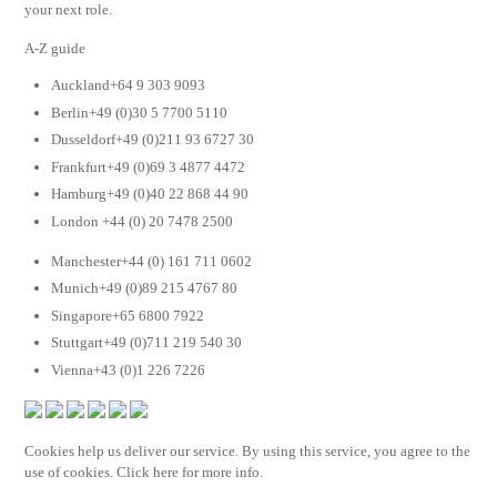
your next role.
A-Z guide
Auckland+64 9 303 9093
Berlin+49 (0)30 5 7700 5110
Dusseldorf+49 (0)211 93 6727 30
Frankfurt+49 (0)69 3 4877 4472
Hamburg+49 (0)40 22 868 44 90
London +44 (0) 20 7478 2500
Manchester+44 (0) 161 711 0602
Munich+49 (0)89 215 4767 80
Singapore+65 6800 7922
Stuttgart+49 (0)711 219 540 30
Vienna+43 (0)1 226 7226
Cookies help us deliver our service. By using this service, you agree to the
use of cookies. Click here for more info.