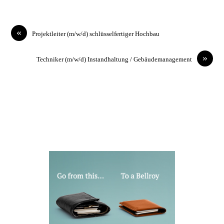
«
Projektleiter (m/w/d) schlüsselfertiger Hochbau
»
Techniker (m/w/d) Instandhaltung / Gebäudemanagement