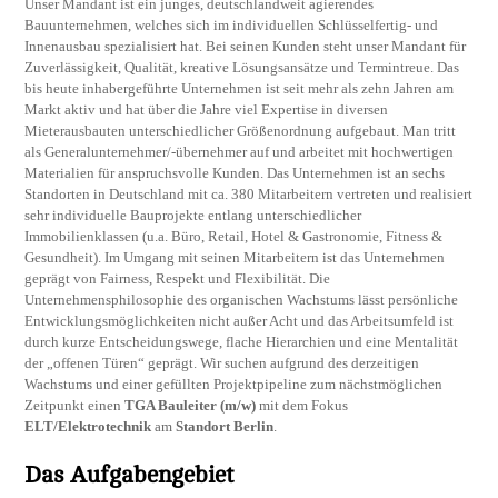
Unser Mandant ist ein junges, deutschlandweit agierendes
Bauunternehmen, welches sich im individuellen Schlüsselfertig- und
Innenausbau spezialisiert hat. Bei seinen Kunden steht unser Mandant für
Zuverlässigkeit, Qualität, kreative Lösungsansätze und Termintreue. Das
bis heute inhabergeführte Unternehmen ist seit mehr als zehn Jahren am
Markt aktiv und hat über die Jahre viel Expertise in diversen
Mieterausbauten unterschiedlicher Größenordnung aufgebaut. Man tritt
als Generalunternehmer/-übernehmer auf und arbeitet mit hochwertigen
Materialien für anspruchsvolle Kunden. Das Unternehmen ist an sechs
Standorten in Deutschland mit ca. 380 Mitarbeitern vertreten und realisiert
sehr individuelle Bauprojekte entlang unterschiedlicher
Immobilienklassen (u.a. Büro, Retail, Hotel & Gastronomie, Fitness &
Gesundheit). Im Umgang mit seinen Mitarbeitern ist das Unternehmen
geprägt von Fairness, Respekt und Flexibilität. Die
Unternehmensphilosophie des organischen Wachstums lässt persönliche
Entwicklungsmöglichkeiten nicht außer Acht und das Arbeitsumfeld ist
durch kurze Entscheidungswege, flache Hierarchien und eine Mentalität
der „offenen Türen“ geprägt. Wir suchen aufgrund des derzeitigen
Wachstums und einer gefüllten Projektpipeline zum nächstmöglichen
Zeitpunkt einen
TGA Bauleiter (m/w)
mit dem Fokus
ELT/Elektrotechnik
am
Standort Berlin
.
Das Aufgabengebiet