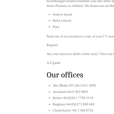
bewerbung@cobaltrecruitment.com
oder rufen S
dieser Position zu erfahren. Wir freuen uns auf I
Send to friend
Refer a friend
Print
Send one of our recruiters a copy of your CV now 
Register
Are your interview skills a little rusty? View our 
A-Z guide
Our offices
Abu Dhabi+971 (0) 2 611 3000
Auckland+64 9 303 9093
Berlin+49 (0)30 5 7700 5110
Brighton+44 (0)1273 900 649
Christchurch +64 3 366 8724