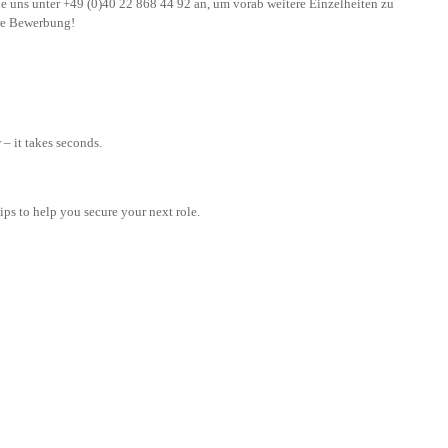
ie uns unter +49 (0)40 22 868 44 92 an, um vorab weitere Einzelheiten zu
hre Bewerbung!
– it takes seconds.
tips to help you secure your next role.