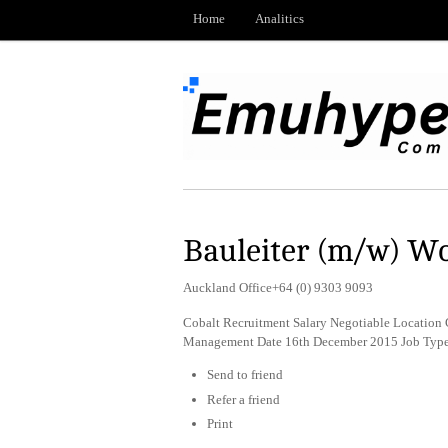
Home
Analitics
Bauleiter (m/w) W
Auckland Office+64 (0) 9303 9093
Cobalt Recruitment Salary Negotiable Location
Management Date 16th December 2015 Job Typ
Send to friend
Refer a friend
Print