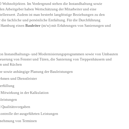
00 Wohnobjekten. Im Vordergrund stehen die Instandhaltung sowie
den Arbeitgeber haben Wertschätzung der Mitarbeiter und eine
ellenwert. Zudem ist man bestrebt langfristige Beziehungen zu den
r die fachliche und persönliche Entfaltung. Für die Durchführung
t Hamburg einen
Bauleiter
(m/w) mit Erfahrungen von Sanierungen und
von Instandhaltungs- und Modernisierungsprogrammen sowie von Umbauten
rneuerung von Fenster und Türen, die Sanierung von Treppenhäusern und
rn und Küchen
be sowie anhängige Planung der Bauleistungen
ehmen und Dienstleister
erfüllung
 Mitwirkung in der Kalkulation
leistungen
d Qualitätsvorgaben
trolle der ausgeführten Leistungen
rnehmung von Terminen