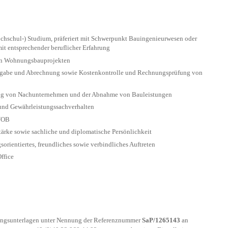
ochschul-) Studium, präferiert mit Schwerpunkt Bauingenieurwesen oder
it entsprechender beruflicher Erfahrung
von Wohnungsbauprojekten
ergabe und Abrechnung sowie Kostenkontrolle und Rechnungsprüfung von
ung von Nachunternehmen und der Abnahme von Bauleistungen
und Gewährleistungssachverhalten
 VOB
ärke sowie sachliche und diplomatische Persönlichkeit
sorientiertes, freundliches sowie verbindliches Auftreten
ffice
bungsunterlagen unter Nennung der Referenznummer
SaP/1265143
an