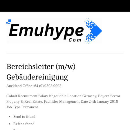
Bereichsleiter (m/w)
Gebäudereinigung
Auckland Office+64 (0) 9303 9093
Cobalt Recruitment Salary Negotiable Location Germany, Bayern Sector
Property & Real Estate, Facilities Management Date 24th January 2018
Job Type Permanent
Send to friend
Refer a friend