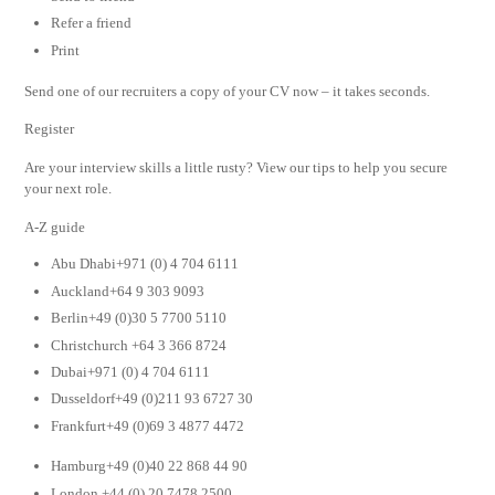
Refer a friend
Print
Send one of our recruiters a copy of your CV now – it takes seconds.
Register
Are your interview skills a little rusty? View our tips to help you secure
your next role.
A-Z guide
Abu Dhabi+971 (0) 4 704 6111
Auckland+64 9 303 9093
Berlin+49 (0)30 5 7700 5110
Christchurch +64 3 366 8724
Dubai+971 (0) 4 704 6111
Dusseldorf+49 (0)211 93 6727 30
Frankfurt+49 (0)69 3 4877 4472
Hamburg+49 (0)40 22 868 44 90
London +44 (0) 20 7478 2500