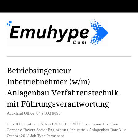
Betriebsingenieur
Inbetriebnehmer (w/m)
Anlagenbau Verfahrenstechnik
mit Führungsverantwortung
Auckland Office+64 9 303 9093
Cobalt Recruitment Salary €70,000 – 120,000 per annum Location
Germany, Bayern Sector Engineering, Industrie- / Anlagenbau Date 31st
October 2018 Job Type Permanent