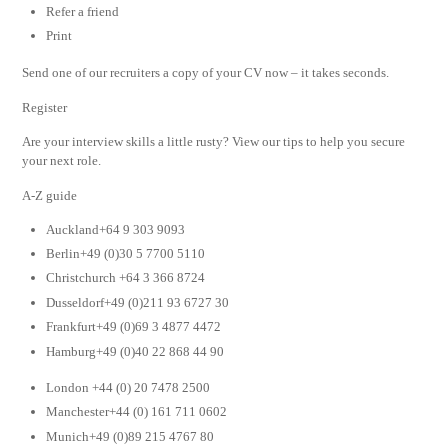
Refer a friend
Print
Send one of our recruiters a copy of your CV now – it takes seconds.
Register
Are your interview skills a little rusty? View our tips to help you secure
your next role.
A-Z guide
Auckland+64 9 303 9093
Berlin+49 (0)30 5 7700 5110
Christchurch +64 3 366 8724
Dusseldorf+49 (0)211 93 6727 30
Frankfurt+49 (0)69 3 4877 4472
Hamburg+49 (0)40 22 868 44 90
London +44 (0) 20 7478 2500
Manchester+44 (0) 161 711 0602
Munich+49 (0)89 215 4767 80