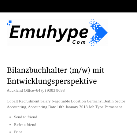
Bilanzbuchhalter (m/w) mit
Entwicklungsperspektive
Auckland Office+64 (0) 9303 9093
Cobalt Recruitment Salary Negotiable Location Germany, Berlin Sector
Accounting, Accounting Date 16th January 2018 Job Type Permanent
Send to friend
Refer a friend
Print