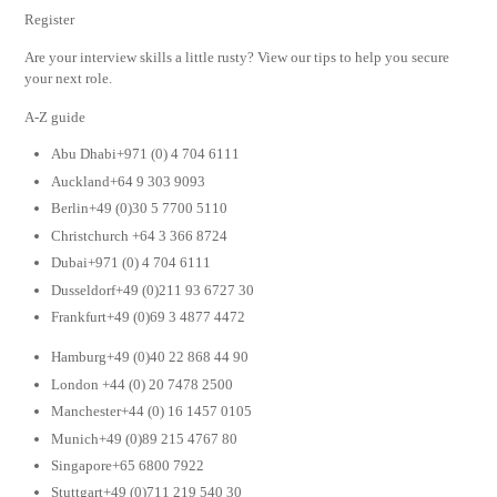
Register
Are your interview skills a little rusty? View our tips to help you secure
your next role.
A-Z guide
Abu Dhabi+971 (0) 4 704 6111
Auckland+64 9 303 9093
Berlin+49 (0)30 5 7700 5110
Christchurch +64 3 366 8724
Dubai+971 (0) 4 704 6111
Dusseldorf+49 (0)211 93 6727 30
Frankfurt+49 (0)69 3 4877 4472
Hamburg+49 (0)40 22 868 44 90
London +44 (0) 20 7478 2500
Manchester+44 (0) 16 1457 0105
Munich+49 (0)89 215 4767 80
Singapore+65 6800 7922
Stuttgart+49 (0)711 219 540 30