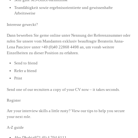
Teamfähigkeit sowie ergebnisorientierte und gewissenhafte
Arbeitsweise
Interesse geweckt?
Dann bewerben Sie gerne online unter Nennung der Referenznummer oder
rufen Sie unsere vom Mandanten exklusiv beauftragte Beraterin Anna-
Lena Pancirov unter +49 (0)40 22868 4498 an, um vorab weitere
Einzelheiten zu dieser Position zu erfahren.
Send to friend
Refer a friend
Print
Send one of our recruiters a copy of your CV now – it takes seconds.
Register
Are your interview skills a little rusty? View our tips to help you secure
your next role.
A-Z guide
Abu Dhabi+971 (0) 4 704 6111