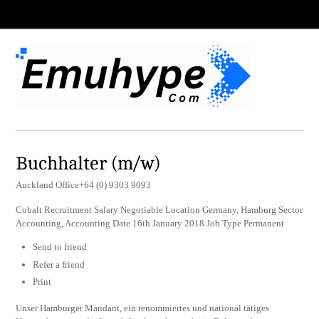
Buchhalter (m/w)
Auckland Office+64 (0) 9303 9093
Cobalt Recruitment Salary Negotiable Location Germany, Hamburg Sector
Accounting, Accounting Date 16th January 2018 Job Type Permanent
Send to friend
Refer a friend
Print
Unser Hamburger Mandant, ein renommiertes und national tätiges