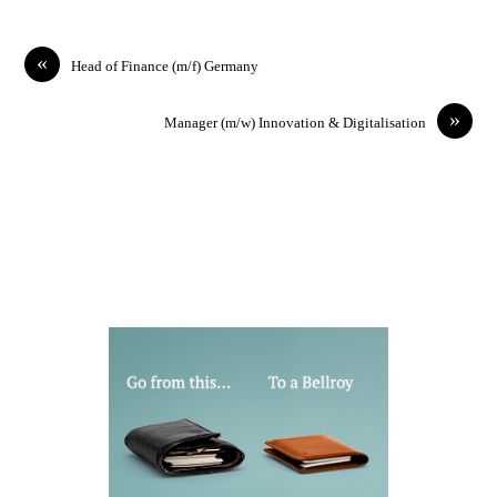
«
Head of Finance (m/f) Germany
»
Manager (m/w) Innovation & Digitalisation