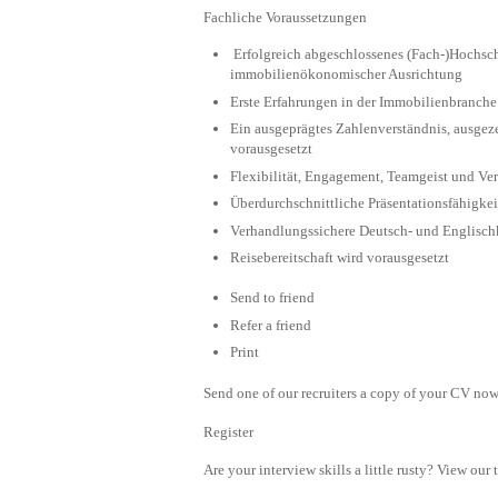
Fachliche Voraussetzungen
Erfolgreich abgeschlossenes (Fach-)Hochschu
immobilienökonomischer Ausrichtung
Erste Erfahrungen in der Immobilienbranche
Ein ausgeprägtes Zahlenverständnis, ausgez
vorausgesetzt
Flexibilität, Engagement, Teamgeist und V
Überdurchschnittliche Präsentationsfähigkei
Verhandlungssichere Deutsch- und Englischk
Reisebereitschaft wird vorausgesetzt
Send to friend
Refer a friend
Print
Send one of our recruiters a copy of your CV now 
Register
Are your interview skills a little rusty? View our 