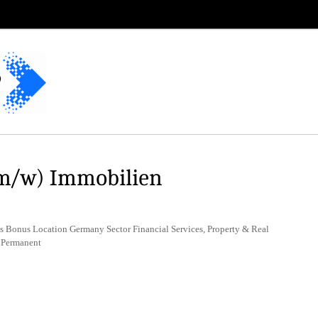
(m/w) Immobilien
us Bonus Location Germany Sector Financial Services, Property & Real
e Permanent