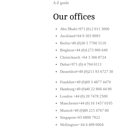
A-Z guide
Our offices
Abu Dhabi+971 (0) 2 611 3000
Auckland+64 9 303 9093
Berlin+49 (0)30 5 7700 5110
Brighton+44 (0)1273 900 649
Christchurch +64 3 366 8724
Dubai+971 (0) 4 704 6111
Dusseldorf+49 (0)211 93 6727 30
Frankfurt+49 (0)69 3 4877 4470
Hamburg+49 (0)40 22 868 44 90
London +44 (0) 20 7478 2500
Manchester+44 (0) 16 1457 0105
Munich+49 (0)89 215 4767 80
Singapore+65 6800 7922
Wellington+ 64 4 499 0004