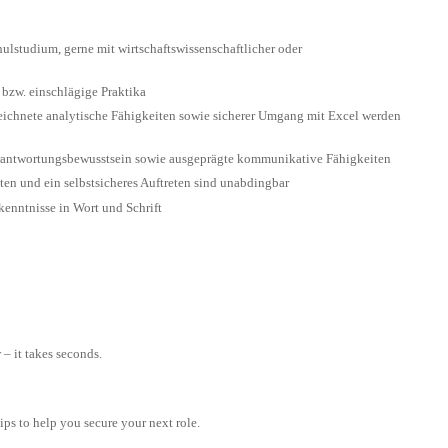
lstudium, gerne mit wirtschaftswissenschaftlicher oder
 bzw. einschlägige Praktika
eichnete analytische Fähigkeiten sowie sicherer Umgang mit Excel werden
erantwortungsbewusstsein sowie ausgeprägte kommunikative Fähigkeiten
ten und ein selbstsicheres Auftreten sind unabdingbar
enntnisse in Wort und Schrift
– it takes seconds.
tips to help you secure your next role.