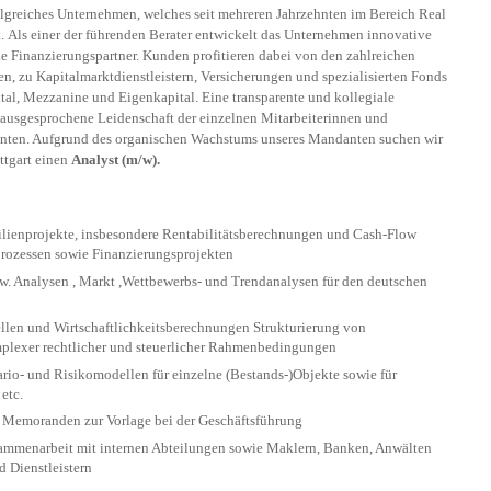
folgreiches Unternehmen, welches seit mehreren Jahrzehnten im Bereich Real
t. Als einer der führenden Berater entwickelt das Unternehmen innovative
de Finanzierungspartner. Kunden profitieren dabei von den zahlreichen
n, zu Kapitalmarktdienstleistern, Versicherungen und spezialisierten Fonds
tal, Mezzanine und Eigenkapital. Eine transparente und kollegiale
 ausgesprochene Leidenschaft der einzelnen Mitarbeiterinnen und
anten. Aufgrund des organischen Wachstums unseres Mandanten suchen wir
ttgart einen
Analyst (m/w).
lienprojekte, insbesondere Rentabilitätsberechnungen und Cash-Flow
ozessen sowie Finanzierungsprojekten
. Analysen , Markt ,Wettbewerbs- und Trendanalysen für den deutschen
en und Wirtschaftlichkeitsberechnungen Strukturierung von
plexer rechtlicher und steuerlicher Rahmenbedingungen
io- und Risikomodellen für einzelne (Bestands-)Objekte sowie für
etc.
n Memoranden zur Vorlage bei der Geschäftsführung
mmenarbeit mit internen Abteilungen sowie Maklern, Banken, Anwälten
d Dienstleistern