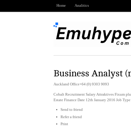
Home
Analitics
Business Analyst 
Auckland Office+64 (0) 9303 9093
Cobalt Recruitment Salary Attraktives Fixum pl
Estate Finance Date 12th January 2016 Job Typ
Send to friend
Refer a friend
Print