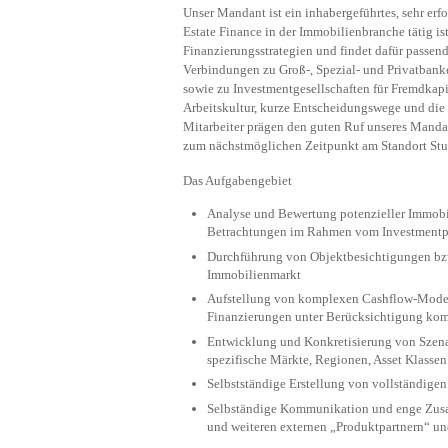
Unser Mandant ist ein inhabergeführtes, sehr er
Estate Finance in der Immobilienbranche tätig is
Finanzierungsstrategien und findet dafür passen
Verbindungen zu Groß-, Spezial- und Privatbanke
sowie zu Investmentgesellschaften für Fremdkapi
Arbeitskultur, kurze Entscheidungswege und die
Mitarbeiter prägen den guten Ruf unseres Mand
zum nächstmöglichen Zeitpunkt am Standort Stu
Das Aufgabengebiet
Analyse und Bewertung potenzieller Immobi
Betrachtungen im Rahmen vom Investmentpr
Durchführung von Objektbesichtigungen bzw
Immobilienmarkt
Aufstellung von komplexen Cashflow-Modell
Finanzierungen unter Berücksichtigung kom
Entwicklung und Konkretisierung von Szenar
spezifische Märkte, Regionen, Asset Klassen 
Selbstständige Erstellung von vollständige
Selbständige Kommunikation und enge Zusa
und weiteren externen „Produktpartnern“ un