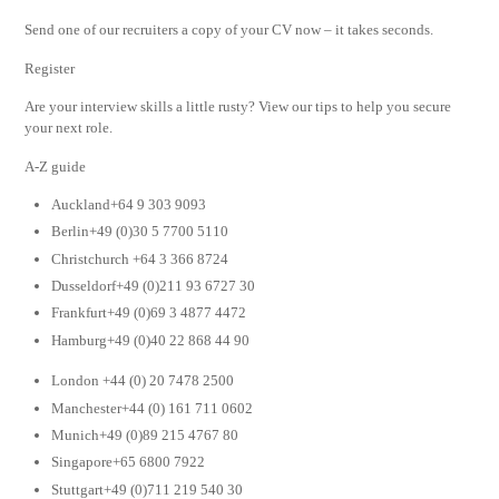
Send one of our recruiters a copy of your CV now – it takes seconds.
Register
Are your interview skills a little rusty? View our tips to help you secure
your next role.
A-Z guide
Auckland+64 9 303 9093
Berlin+49 (0)30 5 7700 5110
Christchurch +64 3 366 8724
Dusseldorf+49 (0)211 93 6727 30
Frankfurt+49 (0)69 3 4877 4472
Hamburg+49 (0)40 22 868 44 90
London +44 (0) 20 7478 2500
Manchester+44 (0) 161 711 0602
Munich+49 (0)89 215 4767 80
Singapore+65 6800 7922
Stuttgart+49 (0)711 219 540 30