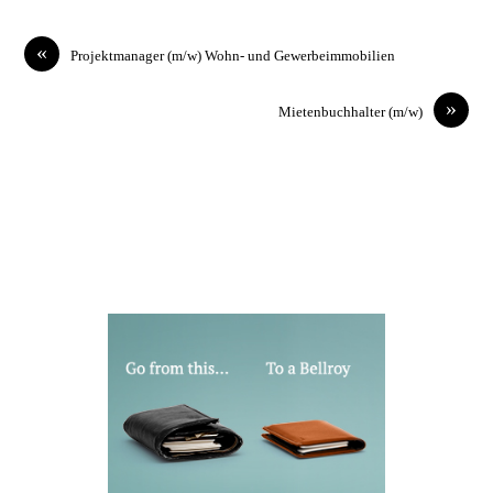
«
Projektmanager (m/w) Wohn- und Gewerbeimmobilien
»
Mietenbuchhalter (m/w)