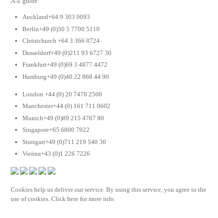
A-Z guide
Auckland+64 9 303 9093
Berlin+49 (0)30 5 7700 5110
Christchurch +64 3 366 8724
Dusseldorf+49 (0)211 93 6727 30
Frankfurt+49 (0)69 3 4877 4472
Hamburg+49 (0)40 22 868 44 90
London +44 (0) 20 7478 2500
Manchester+44 (0) 161 711 0602
Munich+49 (0)89 215 4767 80
Singapore+65 6800 7922
Stuttgart+49 (0)711 219 540 30
Vienna+43 (0)1 226 7226
Cookies help us deliver our service. By using this service, you agree to the
use of cookies. Click here for more info.