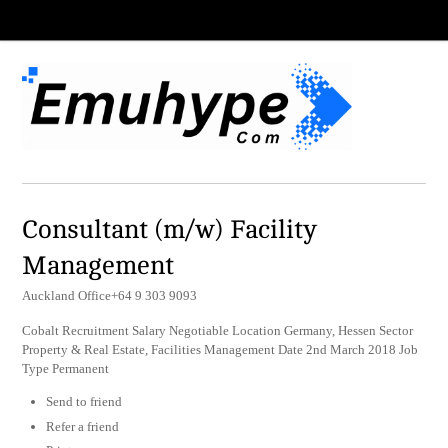
Consultant (m/w) Facility
Management
Auckland Office+64 9 303 9093
Cobalt Recruitment Salary Negotiable Location Germany, Hessen Sector
Property & Real Estate, Facilities Management Date 2nd March 2018 Job
Type Permanent
Send to friend
Refer a friend