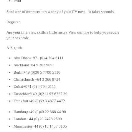
Print
Send one of our recruiters a copy of your CV now – it takes seconds.
Register
Are your interview skills a little rusty? View our tips to help you secure
your next role.
A-Z guide
Abu Dhabi+971 (0) 4 704 6111
Auckland+64 9 303 9093
Berlin+49 (0)30 5 7700 5110
Christchurch +64 3 366 8724
Dubai+971 (0) 4 704 6111
Dusseldorf+49 (0)211 93 6727 30
Frankfurt+49 (0)69 3 4877 4472
Hamburg+49 (0)40 22 868 44 90
London +44 (0) 20 7478 2500
Manchester+44 (0) 16 1457 0105