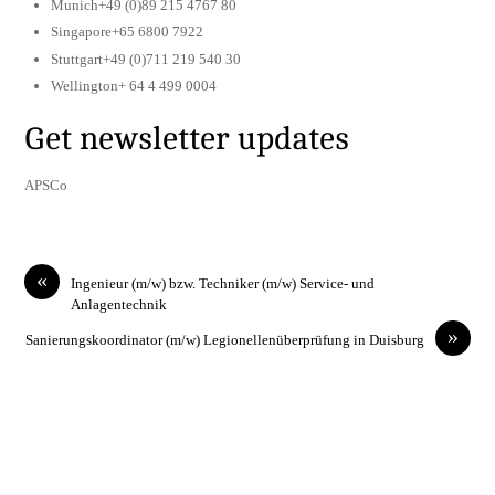
Munich+49 (0)89 215 4767 80
Singapore+65 6800 7922
Stuttgart+49 (0)711 219 540 30
Wellington+ 64 4 499 0004
Get newsletter updates
APSCo
«
Ingenieur (m/w) bzw. Techniker (m/w) Service- und
Anlagentechnik
»
Sanierungskoordinator (m/w) Legionellenüberprüfung in Duisburg