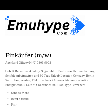
Einkäufer (m/w)
Auckland Office+64 (0) 9303 9093
Cobalt Recruitment Salary Negotiable + Professionelle Einarbeitung,
flexible Arbeitszeiten und 30 Tage Urlaub Location Germany, Berlin
Sector Engineering, Elektrotechnik / Automatisierungstechnik /
Energietechnik Date 5th December 2017 Job Type Permanent
Send to friend
Refer a friend
Print