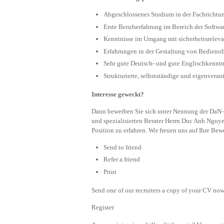
Abgeschlossenes Studium in der Fachrichtun
Erste Berufserfahrung im Bereich der Softwa
Kenntnisse im Umgang mit sicherheitsreleva
Erfahrungen in der Gestaltung von Bedieno
Sehr gute Deutsch- und gute Englischkenntni
Strukturierte, selbstständige und eigenveran
Interesse geweckt?
Dann bewerben Sie sich unter Nennung der DaN-
und spezialisierten Berater Herrn Duc Anh Nguye
Position zu erfahren. Wir freuen uns auf Ihre Be
Send to friend
Refer a friend
Print
Send one of our recruiters a copy of your CV now 
Register