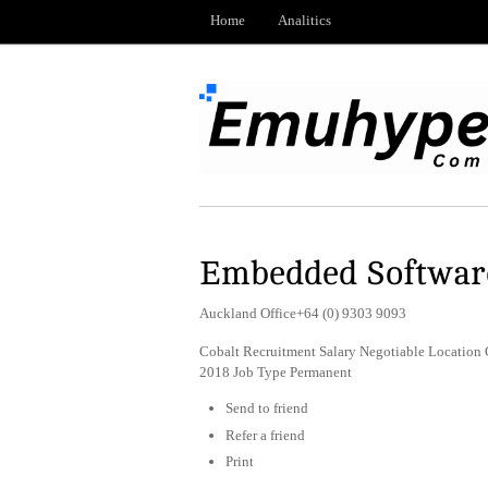
Home
Analitics
Embedded Software
Auckland Office+64 (0) 9303 9093
Cobalt Recruitment Salary Negotiable Location
2018 Job Type Permanent
Send to friend
Refer a friend
Print