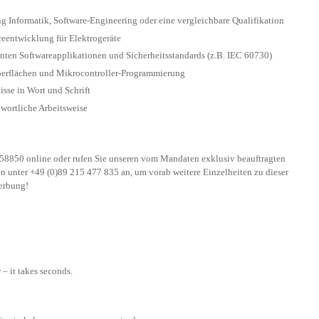
g Informatik, Software-Engineering oder eine vergleichbare Qualifikation
reentwicklung für Elektrogeräte
nten Softwareapplikationen und Sicherheitsstandards (z.B. IEC 60730)
berflächen und Mikrocontroller-Programmierung
sse in Wort und Schrift
twortliche Arbeitsweise
58850 online oder rufen Sie unseren vom Mandaten exklusiv beauftragten
n unter +49 (0)89 215 477 835 an, um vorab weitere Einzelheiten zu dieser
werbung!
– it takes seconds.