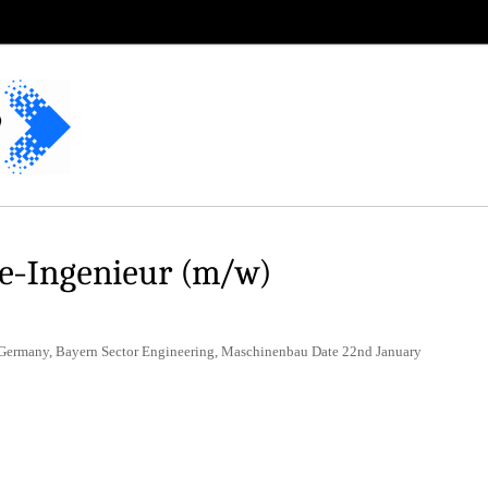
-Ingenieur (m/w)
 Germany, Bayern Sector Engineering, Maschinenbau Date 22nd January