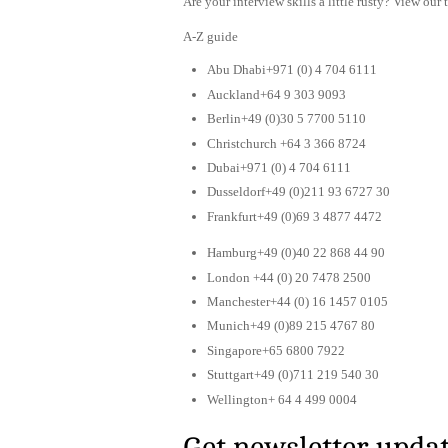
Are your interview skills a little rusty? View our 
A-Z guide
Abu Dhabi+971 (0) 4 704 6111
Auckland+64 9 303 9093
Berlin+49 (0)30 5 7700 5110
Christchurch +64 3 366 8724
Dubai+971 (0) 4 704 6111
Dusseldorf+49 (0)211 93 6727 30
Frankfurt+49 (0)69 3 4877 4472
Hamburg+49 (0)40 22 868 44 90
London +44 (0) 20 7478 2500
Manchester+44 (0) 16 1457 0105
Munich+49 (0)89 215 4767 80
Singapore+65 6800 7922
Stuttgart+49 (0)711 219 540 30
Wellington+ 64 4 499 0004
Get newsletter upda