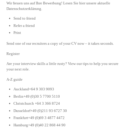
Wir freuen uns auf Ihre Bewerbung! Lesen Sie hier unsere aktuelle
Datenschutzerklärung.
Send to friend
Refer a friend
Print
Send one of our recruiters a copy of your CV now – it takes seconds.
Register
Are your interview skills a little rusty? View our tips to help you secure
your next role.
A-Z guide
Auckland+64 9 303 9093
Berlin+49 (0)30 5 7700 5110
Christchurch +64 3 366 8724
Dusseldorf+49 (0)211 93 6727 30
Frankfurt+49 (0)69 3 4877 4472
Hamburg+49 (0)40 22 868 44 90