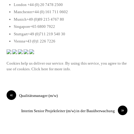
London +44 (0) 20 7478 2500
Manchester+44 (0) 161 711 0602
Munich+49 (0)89 215 4767 80
Singapore+65 6800 7922
Stuttgart+49 (0)711 219 540 30
Vienna+43 (0)1 226 7226
Cookies help us deliver our service. By using this service, you agree to the
use of cookies. Click here for more info.
«
Qualitätsmanager (m/w)
»
Interim Senior Projektleiter (m/w) in der Bauüberwachung