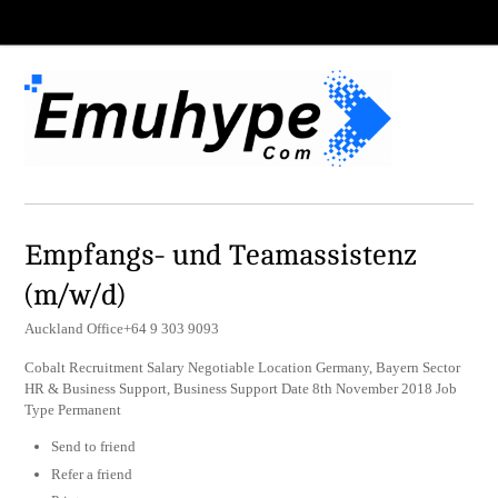
Empfangs- und Teamassistenz
(m/w/d)
Auckland Office+64 9 303 9093
Cobalt Recruitment Salary Negotiable Location Germany, Bayern Sector
HR & Business Support, Business Support Date 8th November 2018 Job
Type Permanent
Send to friend
Refer a friend