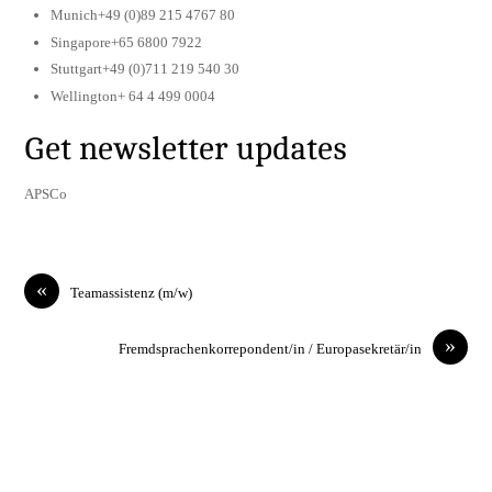
Munich+49 (0)89 215 4767 80
Singapore+65 6800 7922
Stuttgart+49 (0)711 219 540 30
Wellington+ 64 4 499 0004
Get newsletter updates
APSCo
«
Teamassistenz (m/w)
»
Fremdsprachenkorrepondent/in / Europasekretär/in