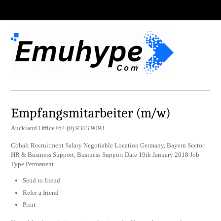
Empfangsmitarbeiter (m/w)
Auckland Office+64 (0) 9303 9093
Cobalt Recruitment Salary Negotiable Location Germany, Bayern Sector
HR & Business Support, Business Support Date 19th January 2018 Job
Type Permanent
Send to friend
Refer a friend
Print