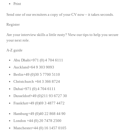
Print
Send one of our recruiters a copy of your CV now – it takes seconds.
Register
Are your interview skills a little rusty? View our tips to help you secure
your next role.
A-Z guide
Abu Dhabi+971 (0) 4 704 6111
Auckland+64 9 303 9093
Berlin+49 (0)30 5 7700 5110
Christchurch +64 3 366 8724
Dubai+971 (0) 4 704 6111
Dusseldorf+49 (0)211 93 6727 30
Frankfurt+49 (0)69 3 4877 4472
Hamburg+49 (0)40 22 868 44 90
London +44 (0) 20 7478 2500
Manchester+44 (0) 16 1457 0105