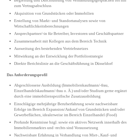
Begleitung und Durchführung von Verhandlungsgesprächen bis hin
zum Vertragsabschluss
Akquisition von Grundstücken oder Immobilien
Erstellung von Markt- und Standortanalysen sowie von
Wirtschaftlichkeitsberechnungen
Ansprechpartner/-in für Betreiber, Investoren und Geschäftspartner
Zusammenarbeit mit Kollegen aus dem Bereich Technik
Ausweitung des bestehenden Vertriebsnetzes
Mitwirkung an der Entwicklung der Portfoliostrategie
Direkte Berichtslinie an die Geschäftsführung in Düsseldorf
Das Anforderungsprofil
Abgeschlossene Ausbildung (Immobilienkaufmann/-frau,
Einzelhandelskaufmann/-frau o. Ä.) und/oder Studium gerne ergänzt
durch eine immobilienspezifische Zusatzausbildung
Einschlägige mehrjährige Berufserfahrung sowie nachweisbare
Erfolge im Bereich Expansion/Ankauf von Grundstücken und/oder
Gewerbeflächen, idealerweise im Bereich Einzelhandel (Food)
Profunde Kenntnisse bzgl. sowie ein aktives Netzwerk innerhalb des
Immobilienmarktes und -rechts sind Voraussetzung
Nachweisbare Erfahrung in Verhandlung von Miet-, Kauf- und