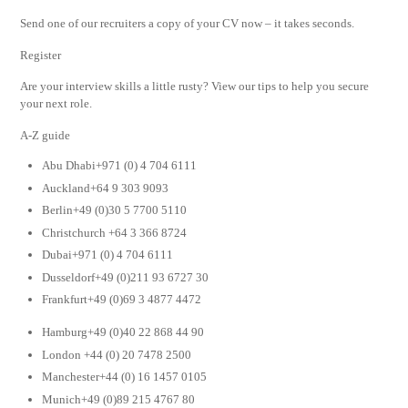
Send one of our recruiters a copy of your CV now – it takes seconds.
Register
Are your interview skills a little rusty? View our tips to help you secure
your next role.
A-Z guide
Abu Dhabi+971 (0) 4 704 6111
Auckland+64 9 303 9093
Berlin+49 (0)30 5 7700 5110
Christchurch +64 3 366 8724
Dubai+971 (0) 4 704 6111
Dusseldorf+49 (0)211 93 6727 30
Frankfurt+49 (0)69 3 4877 4472
Hamburg+49 (0)40 22 868 44 90
London +44 (0) 20 7478 2500
Manchester+44 (0) 16 1457 0105
Munich+49 (0)89 215 4767 80