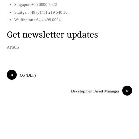
Singapore+65 6800 7922
Stuttgart+49 (0)711 219 540 30
Wellington+ 64 4 499 0004
Get newsletter updates
APSCo
«
QS (DLP)
»
Development Asset Manager