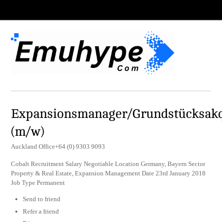
Expansionsmanager/Grundstücksakq
(m/w)
Auckland Office+64 (0) 9303 9093
Cobalt Recruitment Salary Negotiable Location Germany, Bayern Sector
Property & Real Estate, Expansion Management Date 23rd January 2018
Job Type Permanent
Send to friend
Refer a friend