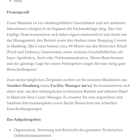
Print
Firmenprofil
Unser Mandant ist ein inhabergeführtes Unternehmen und seit mehreren
Jahrzehnten erfolgreich im Segment der Fachmarktlage tätig. Das vier-
köpfige Team konzentriert sich dabei eigenverantwortlich und direkt um
das Management, den Betrieb sowie den Ausbau eines Shopping Centers
in Hamburg. Das Center betreut circa 46 Mieter aus den Bereichen Retail
(Food und Fashion), Gastronomie sowie weiteren Geschäftsflächen wie
bspw. Apotheken, Ärzte oder Telekommunikation. Dieser Branchenmix
und die günstige Lage bei einem Wohngebiet sorgen für eine stetig gute
Besucherfrequenz.
Zum nächst möglichen Zeitpunkt suchen wir für unserem Mandanten am
Standort Hamburg
einen
Facility Manager (m/w)
. Sie konzentrieren sich
dabei insb. um den reibungslosen technischen Betrieb und arbeiten Hand
in Hand mit dem Center Manager. Es erwartet Sie eine angenehme und
familiäreArbeitsatmosphäre sowie flache Hierarchien mit schnellen
Entscheidungswegen.
Das Aufgabengebiet
Organisation, Steuerung und Kontrolle des gesamten Technischen
Gebäudemanagements