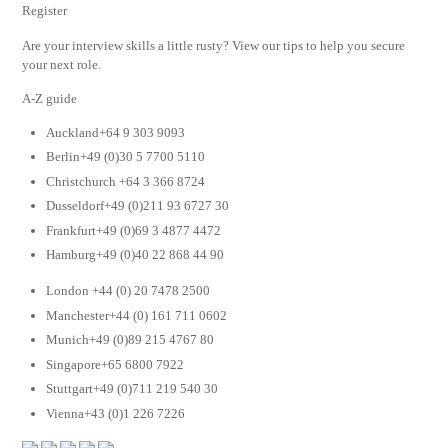
Register
Are your interview skills a little rusty? View our tips to help you secure
your next role.
A-Z guide
Auckland+64 9 303 9093
Berlin+49 (0)30 5 7700 5110
Christchurch +64 3 366 8724
Dusseldorf+49 (0)211 93 6727 30
Frankfurt+49 (0)69 3 4877 4472
Hamburg+49 (0)40 22 868 44 90
London +44 (0) 20 7478 2500
Manchester+44 (0) 161 711 0602
Munich+49 (0)89 215 4767 80
Singapore+65 6800 7922
Stuttgart+49 (0)711 219 540 30
Vienna+43 (0)1 226 7226