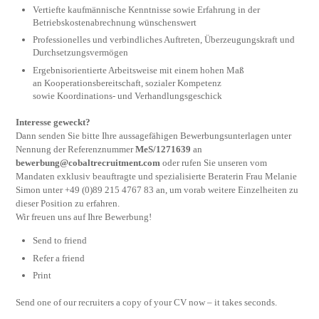
Vertiefte kaufmännische Kenntnisse sowie Erfahrung in der
Betriebskostenabrechnung wünschenswert
Professionelles und verbindliches Auftreten, Überzeugungskraft und
Durchsetzungsvermögen
Ergebnisorientierte Arbeitsweise mit einem hohen Maß
an Kooperationsbereitschaft, sozialer Kompetenz
sowie Koordinations- und Verhandlungsgeschick
Interesse geweckt?
Dann senden Sie bitte Ihre aussagefähigen Bewerbungsunterlagen unter
Nennung der Referenznummer
MeS/1271639
an
bewerbung@cobaltrecruitment.com
oder rufen Sie unseren vom
Mandaten exklusiv beauftragte und spezialisierte Beraterin Frau Melanie
Simon unter +49 (0)89 215 4767 83 an, um vorab weitere Einzelheiten zu
dieser Position zu erfahren.
Wir freuen uns auf Ihre Bewerbung!
Send to friend
Refer a friend
Print
Send one of our recruiters a copy of your CV now – it takes seconds.