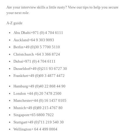
Are your interview skills a little rusty? View our tips to help you secure
your next role.
A-Z guide
Abu Dhabi+971 (0) 4 704 6111
Auckland+64 9 303 9093
Berlin+49 (0)30 5 7700 5110
Christchurch +64 3 366 8724
Dubai+971 (0) 4 704 6111
Dusseldorf+49 (0)211 93 6727 30
Frankfurt+49 (0)69 3 4877 4472
Hamburg+49 (0)40 22 868 44 90
London +44 (0) 20 7478 2500
Manchester+44 (0) 16 1457 0105
Munich+49 (0)89 215 4767 80
Singapore+65 6800 7922
Stuttgart+49 (0)711 219 540 30
Wellington+ 64 4 499 0004