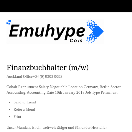
Finanzbuchhalter (m/w)
Auckland Office+64 (0) 9303 9093
Cobalt Recruitment Salary Negotiable Location Germany, Berlin Sector
Accounting, Accounting Date 16th January 2018 Job Type Permanent
Send to friend
Refer a friend
Print
Unser Mandant ist ein weltweit tätiger und führender Hersteller