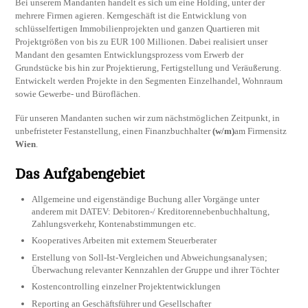
Bei unserem Mandanten handelt es sich um eine Holding, unter der
mehrere Firmen agieren. Kerngeschäft ist die Entwicklung von
schlüsselfertigen Immobilienprojekten und ganzen Quartieren mit
Projektgrößen von bis zu EUR 100 Millionen. Dabei realisiert unser
Mandant den gesamten Entwicklungsprozess vom Erwerb der
Grundstücke bis hin zur Projektierung, Fertigstellung und Veräußerung.
Entwickelt werden Projekte in den Segmenten Einzelhandel, Wohnraum
sowie Gewerbe- und Büroflächen.
Für unseren Mandanten suchen wir zum nächstmöglichen Zeitpunkt, in
unbefristeter Festanstellung, einen Finanzbuchhalter
(w/m)
am Firmensitz
Wien
.
Das Aufgabengebiet
Allgemeine und eigenständige Buchung aller Vorgänge unter
anderem mit DATEV: Debitoren-/ Kreditorennebenbuchhaltung,
Zahlungsverkehr, Kontenabstimmungen etc.
Kooperatives Arbeiten mit externem Steuerberater
Erstellung von Soll-Ist-Vergleichen und Abweichungsanalysen;
Überwachung relevanter Kennzahlen der Gruppe und ihrer Töchter
Kostencontrolling einzelner Projektentwicklungen
Reporting an Geschäftsführer und Gesellschafter