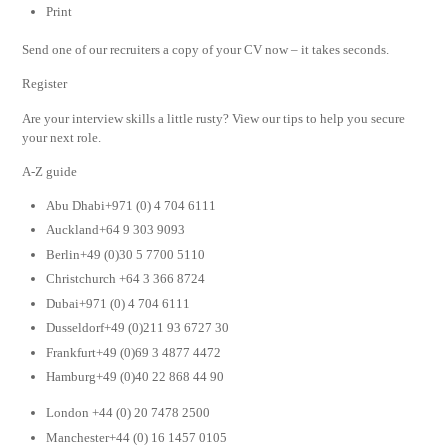
Print
Send one of our recruiters a copy of your CV now – it takes seconds.
Register
Are your interview skills a little rusty? View our tips to help you secure
your next role.
A-Z guide
Abu Dhabi+971 (0) 4 704 6111
Auckland+64 9 303 9093
Berlin+49 (0)30 5 7700 5110
Christchurch +64 3 366 8724
Dubai+971 (0) 4 704 6111
Dusseldorf+49 (0)211 93 6727 30
Frankfurt+49 (0)69 3 4877 4472
Hamburg+49 (0)40 22 868 44 90
London +44 (0) 20 7478 2500
Manchester+44 (0) 16 1457 0105