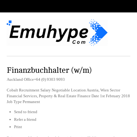
Finanzbuchhalter (w/m)
Auckland Office+64 (0) 9303 9093
Cobalt Recruitment Salary Negotiable Location Austria, Wien Sector
Financial Services, Property & Real Estate Finance Date 1st February 2018
Job Type Permanent
Send to friend
Refer a friend
Print