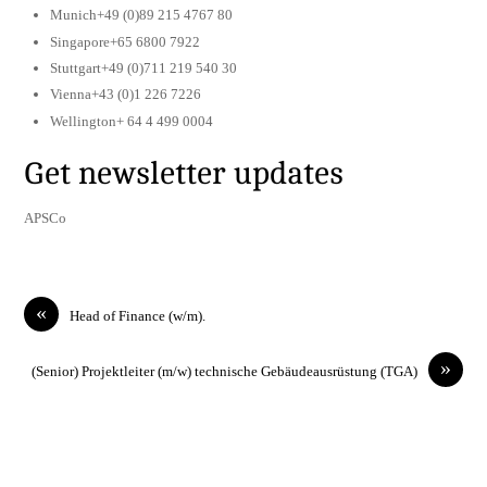
Munich+49 (0)89 215 4767 80
Singapore+65 6800 7922
Stuttgart+49 (0)711 219 540 30
Vienna+43 (0)1 226 7226
Wellington+ 64 4 499 0004
Get newsletter updates
APSCo
«
Head of Finance (w/m).
»
(Senior) Projektleiter (m/w) technische Gebäudeausrüstung (TGA)