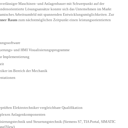
zuverlässiger Maschinen- und Anlagenbauer mit Schwerpunkt auf der
undenorientierte Lösungsansätze konnte sich das Unternehmen im Markt
dynamisches Arbeitsumfeld mit spannenden Entwicklungsmöglichkeiten. Zur
nner Raum
zum nächstmöglichen Zeitpunkt einen leistungsorientierten
rungssoftware
uerungs- und HMI Visualisierungsprogramme
zur Implementierung
eit
hniker im Bereich der Mechanik
entationen
prüften Elektrotechniker vergleichbare Qualifikation
omplexen Anlagenkomponenten
tisierungstechnik und Steuerungstechnik (Siemens S7, TIA Portal, SIMATIC
anelView)