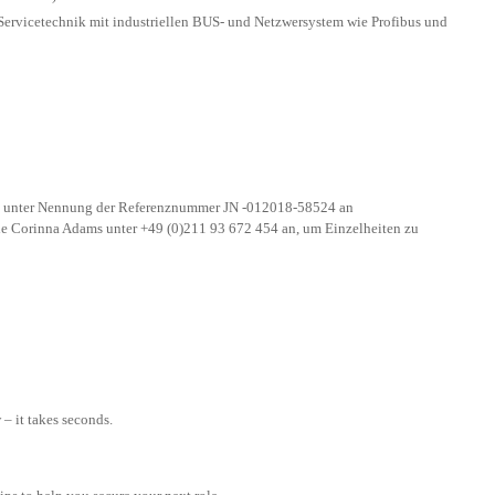
 Servicetechnik mit industriellen BUS- und Netzwersystem wie Profibus und
n, unter Nennung der Referenznummer JN -012018-58524 an
ie Corinna Adams unter +49 (0)211 93 672 454 an, um Einzelheiten zu
– it takes seconds.