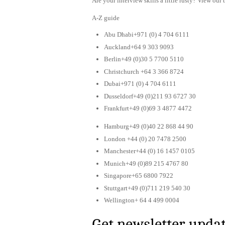
Are your interview skills a little rusty? View our 
A-Z guide
Abu Dhabi+971 (0) 4 704 6111
Auckland+64 9 303 9093
Berlin+49 (0)30 5 7700 5110
Christchurch +64 3 366 8724
Dubai+971 (0) 4 704 6111
Dusseldorf+49 (0)211 93 6727 30
Frankfurt+49 (0)69 3 4877 4472
Hamburg+49 (0)40 22 868 44 90
London +44 (0) 20 7478 2500
Manchester+44 (0) 16 1457 0105
Munich+49 (0)89 215 4767 80
Singapore+65 6800 7922
Stuttgart+49 (0)711 219 540 30
Wellington+ 64 4 499 0004
Get newsletter upda