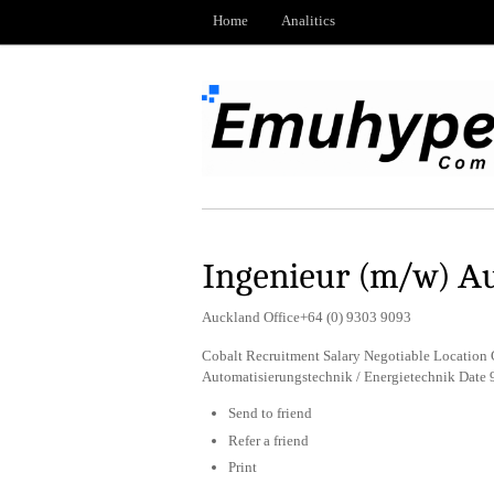
Home
Analitics
Ingenieur (m/w) A
Auckland Office+64 (0) 9303 9093
Cobalt Recruitment Salary Negotiable Location 
Automatisierungstechnik / Energietechnik Date
Send to friend
Refer a friend
Print