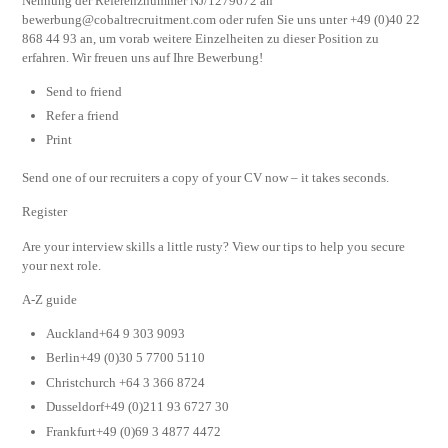
Nennung der Referenznummer NJ/1279672 an
bewerbung@cobaltrecruitment.com
oder rufen Sie uns unter +49 (0)40 22
868 44 93 an, um vorab weitere Einzelheiten zu dieser Position zu
erfahren. Wir freuen uns auf Ihre Bewerbung!
Send to friend
Refer a friend
Print
Send one of our recruiters a copy of your CV now – it takes seconds.
Register
Are your interview skills a little rusty? View our tips to help you secure
your next role.
A-Z guide
Auckland+64 9 303 9093
Berlin+49 (0)30 5 7700 5110
Christchurch +64 3 366 8724
Dusseldorf+49 (0)211 93 6727 30
Frankfurt+49 (0)69 3 4877 4472