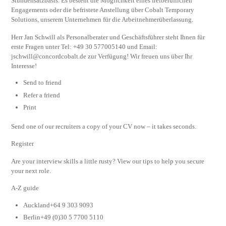
Stundensatzbasis. Es besteht die Möglichkeit eines freiberuflichen
Engagements oder die befristete Anstellung über Cobalt Temporary
Solutions, unserem Unternehmen für die Arbeitnehmerüberlassung.
Herr Jan Schwill als Personalberater und Geschäftsführer steht Ihnen für
erste Fragen unter Tel: +49 30 577005140 und Email:
jschwill@concordcobalt.de
zur Verfügung! Wir freuen uns über Ihr
Interesse!
Send to friend
Refer a friend
Print
Send one of our recruiters a copy of your CV now – it takes seconds.
Register
Are your interview skills a little rusty? View our tips to help you secure
your next role.
A-Z guide
Auckland+64 9 303 9093
Berlin+49 (0)30 5 7700 5110