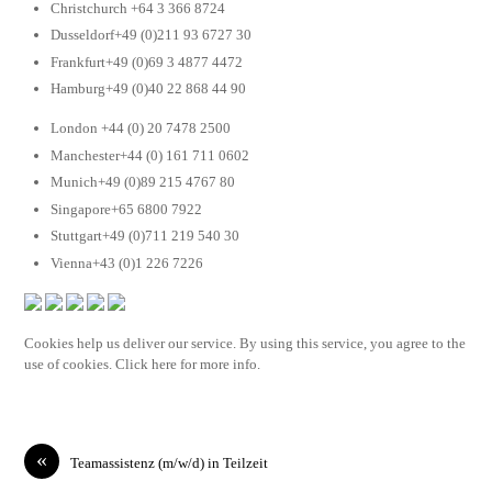
Christchurch +64 3 366 8724
Dusseldorf+49 (0)211 93 6727 30
Frankfurt+49 (0)69 3 4877 4472
Hamburg+49 (0)40 22 868 44 90
London +44 (0) 20 7478 2500
Manchester+44 (0) 161 711 0602
Munich+49 (0)89 215 4767 80
Singapore+65 6800 7922
Stuttgart+49 (0)711 219 540 30
Vienna+43 (0)1 226 7226
Cookies help us deliver our service. By using this service, you agree to the
use of cookies. Click here for more info.
«
Teamassistenz (m/w/d) in Teilzeit