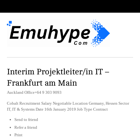
Interim Projektleiter/in IT –
Frankfurt am Main
Auckland Office+64 9 303 9093
Cobalt Recruitment Salary Negotiable Location Germany, Hessen Sector
IT, IT & Systems Date 16th January 2019 Job Type Contract
Send to friend
Refer a friend
Print