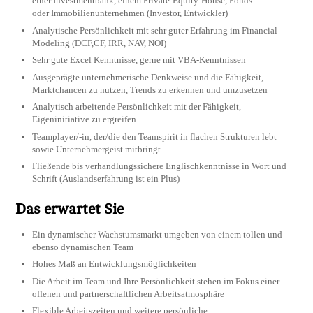
einer Investmentbank, einem Private-Equity-House, Fonds-
oder Immobilienunternehmen (Investor, Entwickler)
Analytische Persönlichkeit mit sehr guter Erfahrung im Financial
Modeling (DCF,CF, IRR, NAV, NOI)
Sehr gute Excel Kenntnisse, gerne mit VBA-Kenntnissen
Ausgeprägte unternehmerische Denkweise und die Fähigkeit,
Marktchancen zu nutzen, Trends zu erkennen und umzusetzen
Analytisch arbeitende Persönlichkeit mit der Fähigkeit,
Eigeninitiative zu ergreifen
Teamplayer/-in, der/die den Teamspirit in flachen Strukturen lebt
sowie Unternehmergeist mitbringt
Fließende bis verhandlungssichere Englischkenntnisse in Wort und
Schrift (Auslandserfahrung ist ein Plus)
Das erwartet Sie
Ein dynamischer Wachstumsmarkt umgeben von einem tollen und
ebenso dynamischen Team
Hohes Maß an Entwicklungsmöglichkeiten
Die Arbeit im Team und Ihre Persönlichkeit stehen im Fokus einer
offenen und partnerschaftlichen Arbeitsatmosphäre
Flexible Arbeitszeiten und weitere persönliche