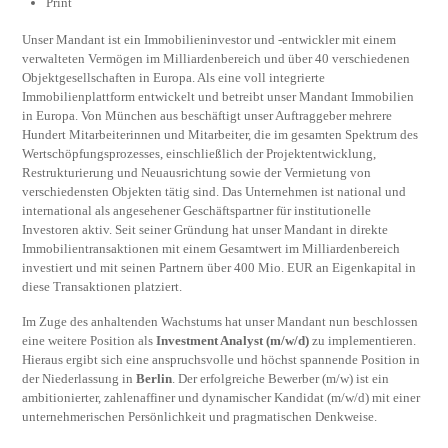
Print
Unser Mandant ist ein Immobilieninvestor und -entwickler mit einem
verwalteten Vermögen im Milliardenbereich und über 40 verschiedenen
Objektgesellschaften in Europa. Als eine voll integrierte
Immobilienplattform entwickelt und betreibt unser Mandant Immobilien
in Europa. Von München aus beschäftigt unser Auftraggeber mehrere
Hundert Mitarbeiterinnen und Mitarbeiter, die im gesamten Spektrum des
Wertschöpfungsprozesses, einschließlich der Projektentwicklung,
Restrukturierung und Neuausrichtung sowie der Vermietung von
verschiedensten Objekten tätig sind. Das Unternehmen ist national und
international als angesehener Geschäftspartner für institutionelle
Investoren aktiv. Seit seiner Gründung hat unser Mandant in direkte
Immobilientransaktionen mit einem Gesamtwert im Milliardenbereich
investiert und mit seinen Partnern über 400 Mio. EUR an Eigenkapital in
diese Transaktionen platziert.
Im Zuge des anhaltenden Wachstums hat unser Mandant nun beschlossen
eine weitere Position als
Investment Analyst (m/w/d)
zu implementieren.
Hieraus ergibt sich eine anspruchsvolle und höchst spannende Position in
der Niederlassung in
Berlin
. Der erfolgreiche Bewerber (m/w) ist ein
ambitionierter, zahlenaffiner und dynamischer Kandidat (m/w/d) mit einer
unternehmerischen Persönlichkeit und pragmatischen Denkweise.