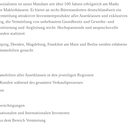
ezialisten ist unser Mandant seit über 100 Jahren erfolgreich am Markt
en Maklerhäusern. Er bietet an sechs Bürostandorten deutschlandweit ein
ermittlung attraktiver Investmentprodukte aller Assetklassen und exklusiven
ung, die Vermittlung von unbebautem Grundbesitz und Gewerbe- und
initiierung und -begleitung reicht. Hochspannende und anspruchsvolle
den realisiert.
ipzig, Dresden, Magdeburg, Frankfurt am Main und Berlin werden erfahrene
eimmobilien gesucht.
obilien aller Assetklassen in den jeweiligen Regionen
 Kunden während des gesamten Verkaufsprozesses
ion
besichtigungen
ationalen und Internationalen Investoren
aus dem Bereich Vermietung