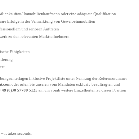
lienkaufrau/ Immobilienkaufmann oder eine adäquate Qualifikation
bare Erfolge in der Vermarktung von Gewerbeimmobilien
fessionellem und seriösen Auftreten
zwerk zu den relevanten Marktteilnehmern
ische Fähigkeiten
ntierung
tzt
rbungsunterlagen inklusive Projektliste unter Nennung der Referenznummer
nt.com
oder rufen Sie unseren vom Mandaten exklusiv beauftragten und
+49 (0)30 57700 5125
an, um vorab weitere Einzelheiten zu dieser Position
– it takes seconds.