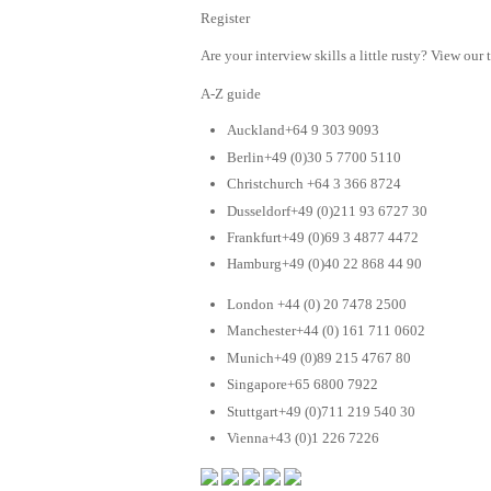
Register
Are your interview skills a little rusty? View our 
A-Z guide
Auckland+64 9 303 9093
Berlin+49 (0)30 5 7700 5110
Christchurch +64 3 366 8724
Dusseldorf+49 (0)211 93 6727 30
Frankfurt+49 (0)69 3 4877 4472
Hamburg+49 (0)40 22 868 44 90
London +44 (0) 20 7478 2500
Manchester+44 (0) 161 711 0602
Munich+49 (0)89 215 4767 80
Singapore+65 6800 7922
Stuttgart+49 (0)711 219 540 30
Vienna+43 (0)1 226 7226