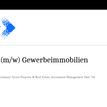
 (m/w) Gewerbeimmobilien
 Germany Sector Property & Real Estate, Investment Management Date 7th