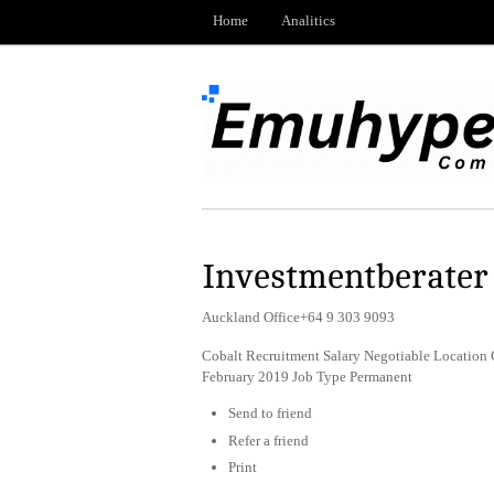
Home
Analitics
Investmentberater
Auckland Office+64 9 303 9093
Cobalt Recruitment Salary Negotiable Location
February 2019 Job Type Permanent
Send to friend
Refer a friend
Print