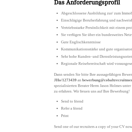
Das Anforderungsprofil
Abgeschlossene Ausbildung zur/ zum Immobi
Einschlägige Berufserfahrung und nachweis
Vertriebsstarke Persönlichkeit mit einem pro
Sie verfügen Sie über ein bundesweites Net
Gute Englischkenntnisse
Kommunikationsstärke und gute organisator
Sehr hohe Kunden- und Dienstleistungsorie
Regionale Reisebereitschaft wird vorausgese
Dann senden Sie bitte Ihre aussagefähigen Bewe
JHo/1273439
an
bewerbung@cobaltrecruitme
spezialisierten Berater Herrn Jason Holmes unter
zu erfahren. Wir freuen uns auf Ihre Bewerbung!
Send to friend
Refer a friend
Print
Send one of our recruiters a copy of your CV now 