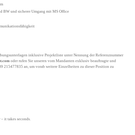
rn
nd BW und sicherer Umgang mit MS Office
munikationsfähigkeit
rbungsunterlagen inklusive Projektliste unter Nennung der Referenznummer
t.com
oder rufen Sie unseren vom Mandanten exklusiv beauftragte und
0)89 215477835 an, um vorab weitere Einzelheiten zu dieser Position zu
– it takes seconds.