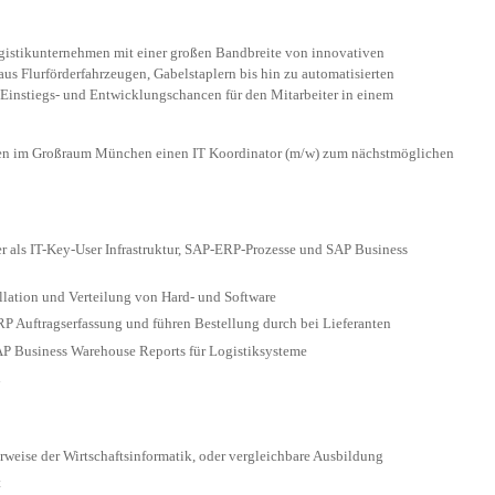
ogistikunternehmen mit einer großen Bandbreite von innovativen
us Flurförderfahrzeugen, Gabelstaplern bis hin zu automatisierten
 Einstiegs- und Entwicklungschancen für den Mitarbeiter in einem
men im Großraum München einen IT Koordinator (m/w) zum nächstmöglichen
ser als IT-Key-User Infrastruktur, SAP-ERP-Prozesse und SAP Business
allation und Verteilung von Hard- und Software
RP Auftragserfassung und führen Bestellung durch bei Lieferanten
AP Business Warehouse Reports für Logistiksysteme
h
rweise der Wirtschaftsinformatik, oder vergleichbare Ausbildung
t