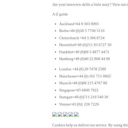
Are your interview skills a little rusty? View our 
A-Z guide
Auckland+64 9 303 9093
Berlin+49 (0)30 5 7700 5110
Christchurch +64 3 366 8724
Dusseldorf+49 (0)211 93 6727 30
Frankfurt+49 (0)69 3 4877 4472
Hamburg+49 (0)40 22 868 44 90
London +44 (0) 20 7478 2500
Manchester+44 (0) 161 711 0602
Munich+49 (0)89 215 4767 80
Singapore+65 6800 7922
Stuttgart+49 (0)711 219 540 30
Vienna+43 (0)1 226 7226
Cookies help us deliver our service. By using this