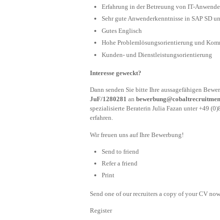
Erfahrung in der Betreuung von IT-Anwende
Sehr gute Anwenderkenntnisse in SAP SD u
Gutes Englisch
Hohe Problemlösungsorientierung und Kom
Kunden- und Dienstleistungsorientierung
Interesse geweckt?
Dann senden Sie bitte Ihre aussagefähigen Bewe
JuF/1280281
an
bewerbung@cobaltrecruitmen
spezialisierte Beraterin Julia Fazan unter +49 (
erfahren.
Wir freuen uns auf Ihre Bewerbung!
Send to friend
Refer a friend
Print
Send one of our recruiters a copy of your CV now 
Register