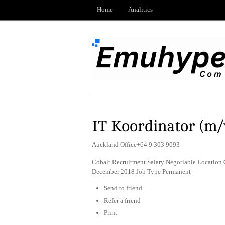
Home
Analitics
IT Koordinator (m
Auckland Office+64 9 303 9093
Cobalt Recruitment Salary Negotiable Location 
December 2018 Job Type Permanent
Send to friend
Refer a friend
Print