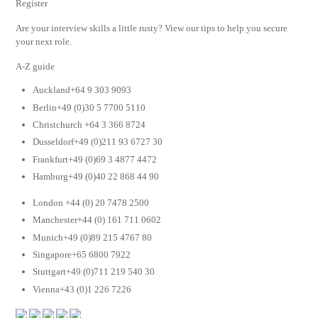
Register
Are your interview skills a little rusty? View our tips to help you secure
your next role.
A-Z guide
Auckland+64 9 303 9093
Berlin+49 (0)30 5 7700 5110
Christchurch +64 3 366 8724
Dusseldorf+49 (0)211 93 6727 30
Frankfurt+49 (0)69 3 4877 4472
Hamburg+49 (0)40 22 868 44 90
London +44 (0) 20 7478 2500
Manchester+44 (0) 161 711 0602
Munich+49 (0)89 215 4767 80
Singapore+65 6800 7922
Stuttgart+49 (0)711 219 540 30
Vienna+43 (0)1 226 7226