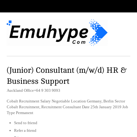
(Junior) Consultant (m/w/d) HR &
Business Support
Auckland Office+64 9 303 9093
Cobalt Recruitment Salary Negotiable Location Germany, Berlin Sector
Cobalt Recruitment, Recruitment Consultant Date 25th January 2019 Job
Type Permanent
Send to friend
Refer a friend