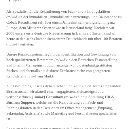
Print
Als Spezialist für die Rekrutierung von Fach- und Führungskräften
(m/w/d) in der Immobilien-, Immobilienfinanzierungs- und Baubranche ist
Cobalt Recruitment seit über einem Jahrzehnt sehr erfolgreich in ganz
Europa, dem Mittleren Osten sowie in Neuseeland tätig. Nachdem wir
2008 unsere erste deutsche Niederlassung in Berlin eröffneten, sind wir
heute in den sechs Immobilienzentren Deutschlands mit über 100 Beratern
(m/w/d) vertreten.
Unsere Kernkompetenz liegt in der Identifikation und Gewinnung von
hoch qualifizierten Bewerbern (m/w/d) in den Bereichen Festanstellung
und Interim Management durch anzeigen- und datenbankgestützten
Suchen und ebenfalls die diskrete Direktansprache von geeigneten
Kandidaten (m/w/d) am Markt.
Zur Erweiterung unseres dynamischen und kollegialen Teams am Standort
Berlin
suchen wir aktuell einen engagierten, zielstrebigen und
vertriebsaffinen
(Junior) Consultant (m/w/d)
für die Abteilung
HR &
Business Support
, welche auf die Rekrutierung von Fach- und
Führungskräften in den Bereichen im Office Management (Empfang,
Sekretariat, Assistenz) sowie Marketing und Personalwesen spezialisiert
ist.
Es erwartet Sie eine verantwortungsvolle Aufgabe, in der Sie komplexe