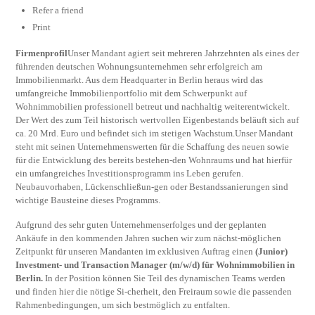
Refer a friend
Print
Firmenprofil
Unser Mandant agiert seit mehreren Jahrzehnten als eines der
führenden deutschen Wohnungsunternehmen sehr erfolgreich am
Immobilienmarkt. Aus dem Headquarter in Berlin heraus wird das
umfangreiche Immobilienportfolio mit dem Schwerpunkt auf
Wohnimmobilien professionell betreut und nachhaltig weiterentwickelt.
Der Wert des zum Teil historisch wertvollen Eigenbestands beläuft sich auf
ca. 20 Mrd. Euro und befindet sich im stetigen Wachstum.Unser Mandant
steht mit seinen Unternehmenswerten für die Schaffung des neuen sowie
für die Entwicklung des bereits bestehen-den Wohnraums und hat hierfür
ein umfangreiches Investitionsprogramm ins Leben gerufen.
Neubauvorhaben, Lückenschließun-gen oder Bestandssanierungen sind
wichtige Bausteine dieses Programms.
Aufgrund des sehr guten Unternehmenserfolges und der geplanten
Ankäufe in den kommenden Jahren suchen wir zum nächst-möglichen
Zeitpunkt für unseren Mandanten im exklusiven Auftrag einen
(Junior)
Investment- und Transaction Manager (m/w/d) für Wohnimmobilien in
Berlin.
In der Position können Sie Teil des dynamischen Teams werden
und finden hier die nötige Si-cherheit, den Freiraum sowie die passenden
Rahmenbedingungen, um sich bestmöglich zu entfalten.