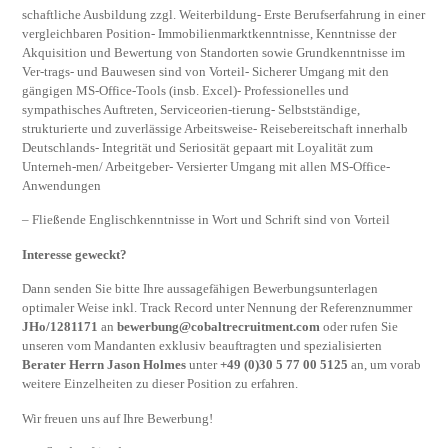
schaftliche Ausbildung zzgl. Weiterbildung- Erste Berufserfahrung in einer
vergleichbaren Position- Immobilienmarktkenntnisse, Kenntnisse der
Akquisition und Bewertung von Standorten sowie Grundkenntnisse im
Ver-trags- und Bauwesen sind von Vorteil- Sicherer Umgang mit den
gängigen MS-Office-Tools (insb. Excel)- Professionelles und
sympathisches Auftreten, Serviceorien-tierung- Selbstständige,
strukturierte und zuverlässige Arbeitsweise- Reisebereitschaft innerhalb
Deutschlands- Integrität und Seriosität gepaart mit Loyalität zum
Unterneh-men/ Arbeitgeber- Versierter Umgang mit allen MS-Office-
Anwendungen
– Fließende Englischkenntnisse in Wort und Schrift sind von Vorteil
Interesse geweckt?
Dann senden Sie bitte Ihre aussagefähigen Bewerbungsunterlagen
optimaler Weise inkl. Track Record unter Nennung der Referenznummer
JHo/1281171
an
bewerbung@cobaltrecruitment.com
oder rufen Sie
unseren vom Mandanten exklusiv beauftragten und spezialisierten
Berater Herrn Jason Holmes
unter
+49 (0)30 5 77 00 5125
an, um vorab
weitere Einzelheiten zu dieser Position zu erfahren.
Wir freuen uns auf Ihre Bewerbung!