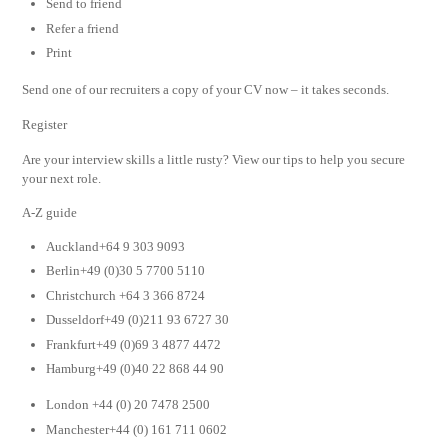
Send to friend
Refer a friend
Print
Send one of our recruiters a copy of your CV now – it takes seconds.
Register
Are your interview skills a little rusty? View our tips to help you secure
your next role.
A-Z guide
Auckland+64 9 303 9093
Berlin+49 (0)30 5 7700 5110
Christchurch +64 3 366 8724
Dusseldorf+49 (0)211 93 6727 30
Frankfurt+49 (0)69 3 4877 4472
Hamburg+49 (0)40 22 868 44 90
London +44 (0) 20 7478 2500
Manchester+44 (0) 161 711 0602