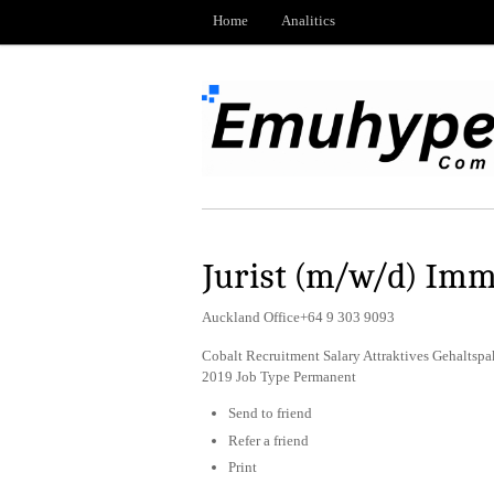
Home
Analitics
Jurist (m/w/d) Imm
Auckland Office+64 9 303 9093
Cobalt Recruitment Salary Attraktives Gehaltsp
2019 Job Type Permanent
Send to friend
Refer a friend
Print