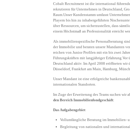
Cobalt Recruitment ist die international führen
rekrutieren für Unternehmen in Deutschland, Gr
Raum.Unser Kundenstamm umfasst Unternehmen s
Playern bis hin zu inhabergeführten Nischenunt
über Ressourcen, um sicherzustellen, dass sämtl
einem Höchstmaß an Professionalität erreicht we
Als immobilienspezifische Personalberatung sind
der Immobilie und beraten unsere Mandanten ver
reichen von Junior Profilen mit ein bis zwei Jah
Führungskräften mit langjähriger Erfahrung.Vor ü
Deutschland aktiv. Im April 2008 eröffneten wir 
Düsseldorf, Frankfurt am Main, Hamburg, Münch
Unser Mandant ist eine erfolgreiche bankenunab
internationalen Standorten.
Im Zuge der Erweiterung des Teams suchen wir ab
den Bereich Immobilienfondgeschäft
:
Das Aufgabengebiet
Vollumfängliche Beratung im Immobilien- u
Begleitung von nationalen und internation