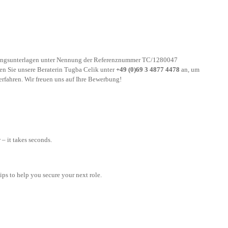
bungsunterlagen unter Nennung der Referenznummer TC/1280047
en Sie unsere Beraterin Tugba Celik unter
+49 (0)69 3 4877 4478
an, um
 erfahren. Wir freuen uns auf Ihre Bewerbung!
– it takes seconds.
tips to help you secure your next role.