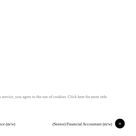
 service, you agree to the use of cookies. Click here for more info.
»
nce (m/w)
(Senior) Financial Accountant (m/w)