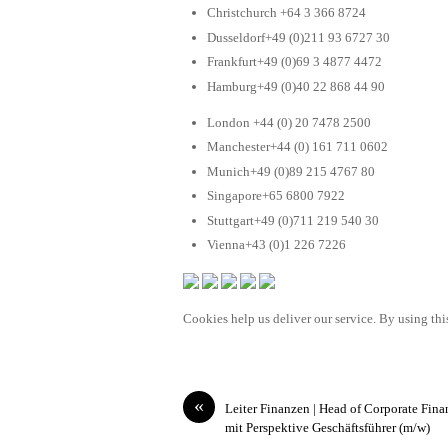
Christchurch +64 3 366 8724
Dusseldorf+49 (0)211 93 6727 30
Frankfurt+49 (0)69 3 4877 4472
Hamburg+49 (0)40 22 868 44 90
London +44 (0) 20 7478 2500
Manchester+44 (0) 161 711 0602
Munich+49 (0)89 215 4767 80
Singapore+65 6800 7922
Stuttgart+49 (0)711 219 540 30
Vienna+43 (0)1 226 7226
Cookies help us deliver our service. By using this
«
Leiter Finanzen | Head of Corporate Fina
mit Perspektive Geschäftsführer (m/w)