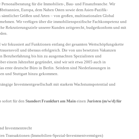
de Personalberatung für die Immobilien-, Bau- und Finanzbranche. Wir
oßbritannien, Europa, dem Nahen Osten sowie dem Asien-Pazifik-
ämtlicher Größen und Arten – von großen, multinationalen Global
ernehmen. Wir verfügen über die immobilienspezifische Fachkompetenz und
iche Rekrutierungsziele unserer Kunden zeitgerecht, budgetkonform und mit
rden.
 wir fokussiert auf Funktionen entlang der gesamten Wertschöpfungskette
trauensvoll und überaus erfolgreich. Die von uns besetzten Vakanzen
ren Berufserfahrung bis hin zu ausgemachten Spezialisten und
ber einem Jahrzehnt gegründet, sind wir seit etwa 2005 auch in
das erste deutsche Büro in Berlin. Seitdem sind Niederlassungen in
en und Stuttgart hinzu gekommen.
hängige Investmentgesellschaft mit starkem Wachstumspotential und
 sofort für den
Standort Frankfurt am Main
einen
Juristen (m/w/d) für
nd Investmentrecht
alen Transaktionen (Immobilien-Spezial-Investmentvermögen)