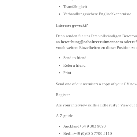
Teamfähigkeit
Verhandlungssichere Englischkenntnisse
Interesse geweckt?
Dann senden Sie uns Ihre vollständigen Bewer
an
bewerbung@cobaltrecruitment.com
oder ruf
vorab weitere Einzelheiten zu dieser Position zu
Send to friend
Refer a friend
Print
Send one of our recruiters a copy of your CV now 
Register
Are your interview skills a little rusty? View our 
A-Z guide
Auckland+64 9 303 9093
Berlin+49 (0)30 5 7700 5110