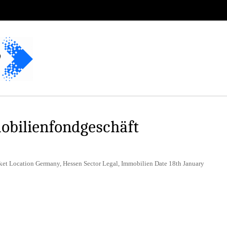
obilienfondgeschäft
aket Location Germany, Hessen Sector Legal, Immobilien Date 18th January