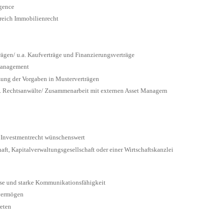
igence
reich Immobilienrecht
ägen/ u.a. Kaufverträge und Finanzierungsverträge
 Management
ung der Vorgaben in Musterverträgen
.a. Rechtsanwälte/ Zusammenarbeit mit externen Asset Managern
 Investmentrecht wünschenswert
aft, Kapitalverwaltungsgesellschaft oder einer Wirtschaftskanzlei
eise und starke Kommunikationsfähigkeit
vermögen
eten