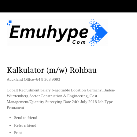
Kalkulator (m/w) Rohbau
Auckland Office+64 9 303 9093
Cobalt Recruitment Salary Negotiable Location Germany, Baden-
Württemberg Sector Construction & Engineering, Cost
Management/Quantity Surveying Date 24th July 2018 Job Type
Permanent
Send to friend
Refer a friend
Print