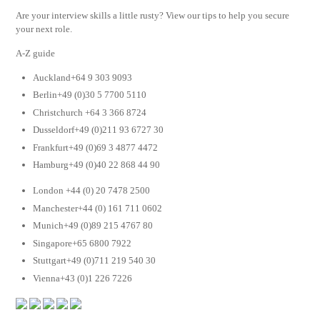
Are your interview skills a little rusty? View our tips to help you secure
your next role.
A-Z guide
Auckland+64 9 303 9093
Berlin+49 (0)30 5 7700 5110
Christchurch +64 3 366 8724
Dusseldorf+49 (0)211 93 6727 30
Frankfurt+49 (0)69 3 4877 4472
Hamburg+49 (0)40 22 868 44 90
London +44 (0) 20 7478 2500
Manchester+44 (0) 161 711 0602
Munich+49 (0)89 215 4767 80
Singapore+65 6800 7922
Stuttgart+49 (0)711 219 540 30
Vienna+43 (0)1 226 7226