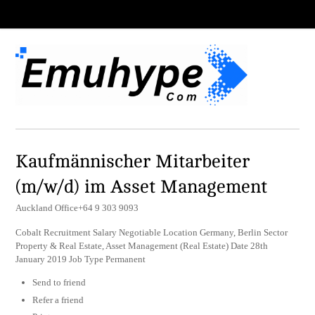
Kaufmännischer Mitarbeiter
(m/w/d) im Asset Management
Auckland Office+64 9 303 9093
Cobalt Recruitment Salary Negotiable Location Germany, Berlin Sector
Property & Real Estate, Asset Management (Real Estate) Date 28th
January 2019 Job Type Permanent
Send to friend
Refer a friend