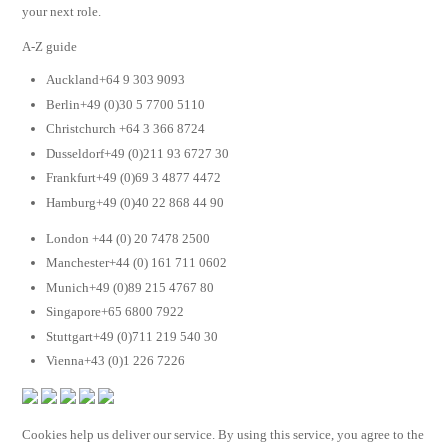
your next role.
A-Z guide
Auckland+64 9 303 9093
Berlin+49 (0)30 5 7700 5110
Christchurch +64 3 366 8724
Dusseldorf+49 (0)211 93 6727 30
Frankfurt+49 (0)69 3 4877 4472
Hamburg+49 (0)40 22 868 44 90
London +44 (0) 20 7478 2500
Manchester+44 (0) 161 711 0602
Munich+49 (0)89 215 4767 80
Singapore+65 6800 7922
Stuttgart+49 (0)711 219 540 30
Vienna+43 (0)1 226 7226
Cookies help us deliver our service. By using this service, you agree to the