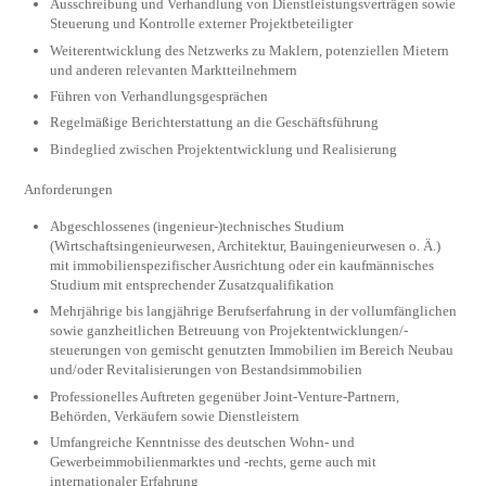
Ausschreibung und Verhandlung von Dienstleistungsverträgen sowie
Steuerung und Kontrolle externer Projektbeteiligter
Weiterentwicklung des Netzwerks zu Maklern, potenziellen Mietern
und anderen relevanten Marktteilnehmern
Führen von Verhandlungsgesprächen
Regelmäßige Berichterstattung an die Geschäftsführung
Bindeglied zwischen Projektentwicklung und Realisierung
Anforderungen
Abgeschlossenes (ingenieur-)technisches Studium
(Wirtschaftsingenieurwesen, Architektur, Bauingenieurwesen o. Ä.)
mit immobilienspezifischer Ausrichtung oder ein kaufmännisches
Studium mit entsprechender Zusatzqualifikation
Mehrjährige bis langjährige Berufserfahrung in der vollumfänglichen
sowie ganzheitlichen Betreuung von Projektentwicklungen/-
steuerungen von gemischt genutzten Immobilien im Bereich Neubau
und/oder Revitalisierungen von Bestandsimmobilien
Professionelles Auftreten gegenüber Joint-Venture-Partnern,
Behörden, Verkäufern sowie Dienstleistern
Umfangreiche Kenntnisse des deutschen Wohn- und
Gewerbeimmobilienmarktes und -rechts, gerne auch mit
internationaler Erfahrung