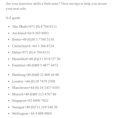
Are your interview skills a little rusty? View our tips to help you secure
your next role.
A-Z guide
Abu Dhabi+971 (0) 4 704 6111
Auckland+64 9 303 9093
Berlin+49 (0)30 5 7700 5110
Christchurch +64 3 366 8724
Dubai+971 (0) 4 704 6111
Dusseldorf+49 (0)211 93 6727 30
Frankfurt+49 (0)69 3 4877 4472
Hamburg+49 (0)40 22 868 44 90
London +44 (0) 20 7478 2500
Manchester+44 (0) 16 1457 0105
Munich+49 (0)89 215 4767 80
Singapore+65 6800 7922
Stuttgart+49 (0)711 219 540 30
Wellington+ 64 4 499 0004