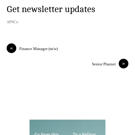
Get newsletter updates
APSCo
«
Finance Manager (m/w)
»
Senior Planner