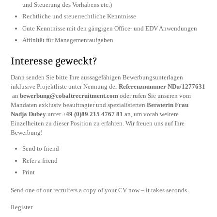
und Steuerung des Vorhabens etc.)
Rechtliche und steuerrechtliche Kenntnisse
Gute Kenntnisse mit den gängigen Office- und EDV Anwendungen
Affinität für Managementaufgaben
Interesse geweckt?
Dann senden Sie bitte Ihre aussagefähigen Bewerbungsunterlagen
inklusive Projektliste unter Nennung der
Referenznummer NDu/1277631
an
bewerbung@cobaltrecruitment.com
oder rufen Sie unseren vom
Mandaten exklusiv beauftragter und spezialisierten
Beraterin Frau
Nadja Dubey
unter
+49 (0)89 215 4767 81
an, um vorab weitere
Einzelheiten zu dieser Position zu erfahren. Wir freuen uns auf Ihre
Bewerbung!
Send to friend
Refer a friend
Print
Send one of our recruiters a copy of your CV now – it takes seconds.
Register