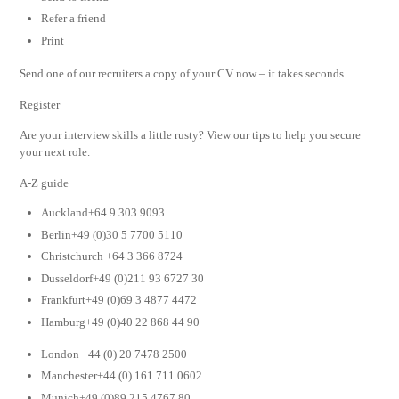
Refer a friend
Print
Send one of our recruiters a copy of your CV now – it takes seconds.
Register
Are your interview skills a little rusty? View our tips to help you secure
your next role.
A-Z guide
Auckland+64 9 303 9093
Berlin+49 (0)30 5 7700 5110
Christchurch +64 3 366 8724
Dusseldorf+49 (0)211 93 6727 30
Frankfurt+49 (0)69 3 4877 4472
Hamburg+49 (0)40 22 868 44 90
London +44 (0) 20 7478 2500
Manchester+44 (0) 161 711 0602
Munich+49 (0)89 215 4767 80