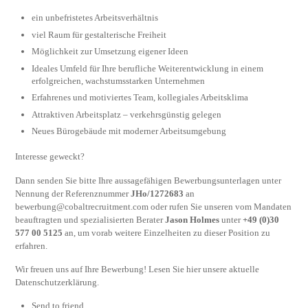
ein unbefristetes Arbeitsverhältnis
viel Raum für gestalterische Freiheit
Möglichkeit zur Umsetzung eigener Ideen
Ideales Umfeld für Ihre berufliche Weiterentwicklung in einem
erfolgreichen, wachstumsstarken Unternehmen
Erfahrenes und motiviertes Team, kollegiales Arbeitsklima
Attraktiven Arbeitsplatz – verkehrsgünstig gelegen
Neues Bürogebäude mit moderner Arbeitsumgebung
Interesse geweckt?
Dann senden Sie bitte Ihre aussagefähigen Bewerbungsunterlagen unter
Nennung der Referenznummer
JHo/1272683
an
bewerbung@cobaltrecruitment.com
oder rufen Sie unseren vom Mandaten
beauftragten und spezialisierten Berater
Jason Holmes
unter
+49 (0)30
577 00 5125
an, um vorab weitere Einzelheiten zu dieser Position zu
erfahren.
Wir freuen uns auf Ihre Bewerbung! Lesen Sie hier unsere aktuelle
Datenschutzerklärung.
Send to friend