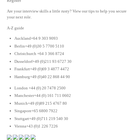
Register
Are your interview skills a little rusty? View our tips to help you secure
your next role.
A-Z guide
Auckland+64 9 303 9093
Berlin+49 (0)30 5 7700 5110
Christchurch +64 3 366 8724
Dusseldorf+49 (0)211 93 6727 30
Frankfurt+49 (0)69 3 4877 4472
Hamburg+49 (0)40 22 868 44 90
London +44 (0) 20 7478 2500
Manchester+44 (0) 161 711 0602
Munich+49 (0)89 215 4767 80
Singapore+65 6800 7922
Stuttgart+49 (0)711 219 540 30
Vienna+43 (0)1 226 7226