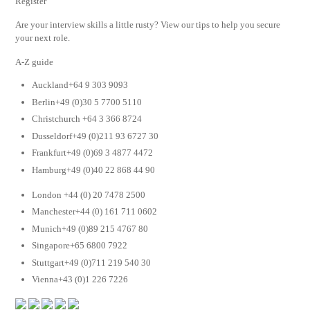
Register
Are your interview skills a little rusty? View our tips to help you secure
your next role.
A-Z guide
Auckland+64 9 303 9093
Berlin+49 (0)30 5 7700 5110
Christchurch +64 3 366 8724
Dusseldorf+49 (0)211 93 6727 30
Frankfurt+49 (0)69 3 4877 4472
Hamburg+49 (0)40 22 868 44 90
London +44 (0) 20 7478 2500
Manchester+44 (0) 161 711 0602
Munich+49 (0)89 215 4767 80
Singapore+65 6800 7922
Stuttgart+49 (0)711 219 540 30
Vienna+43 (0)1 226 7226