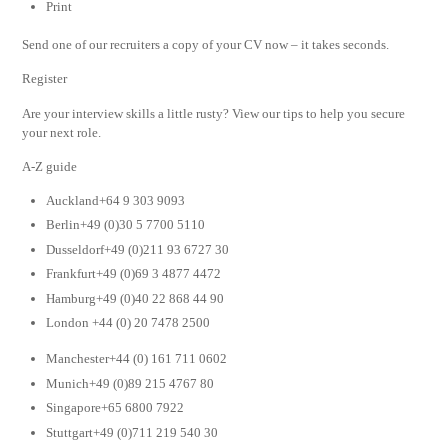
Print
Send one of our recruiters a copy of your CV now – it takes seconds.
Register
Are your interview skills a little rusty? View our tips to help you secure
your next role.
A-Z guide
Auckland+64 9 303 9093
Berlin+49 (0)30 5 7700 5110
Dusseldorf+49 (0)211 93 6727 30
Frankfurt+49 (0)69 3 4877 4472
Hamburg+49 (0)40 22 868 44 90
London +44 (0) 20 7478 2500
Manchester+44 (0) 161 711 0602
Munich+49 (0)89 215 4767 80
Singapore+65 6800 7922
Stuttgart+49 (0)711 219 540 30