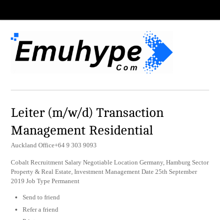
Leiter (m/w/d) Transaction
Management Residential
Auckland Office+64 9 303 9093
Cobalt Recruitment Salary Negotiable Location Germany, Hamburg Sector
Property & Real Estate, Investment Management Date 25th September
2019 Job Type Permanent
Send to friend
Refer a friend