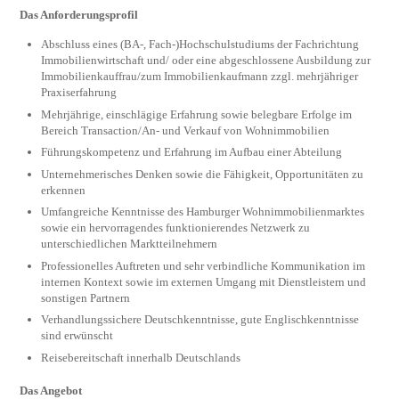
Das Anforderungsprofil
Abschluss eines (BA-, Fach-)Hochschulstudiums der Fachrichtung
Immobilienwirtschaft und/ oder eine abgeschlossene Ausbildung zur
Immobilien­kauffrau/zum Immobilienkaufmann zzgl. mehrjäh­riger
Praxiserfahrung
Mehrjährige, einschlägige Erfahrung sowie beleg­bare Erfolge im
Bereich Transaction/An- und Ver­kauf von Wohnimmobilien
Führungskompetenz und Erfahrung im Aufbau einer Abteilung
Unternehmerisches Denken sowie die Fähigkeit, Opportunitäten zu
erkennen
Umfangreiche Kenntnisse des Hamburger Wohn­immo­bilienmarktes
sowie ein hervorragendes funktionierendes Netzwerk zu
unterschiedlichen Marktteilnehmern
Professionelles Auftreten und sehr verbindliche Kommunikation im
internen Kontext sowie im externen Umgang mit Dienstleistern und
sonstigen Partnern
Verhandlungssichere Deutschkenntnisse, gute Englischkenntnisse
sind erwünscht
Reisebereitschaft innerhalb Deutschlands
Das Angebot