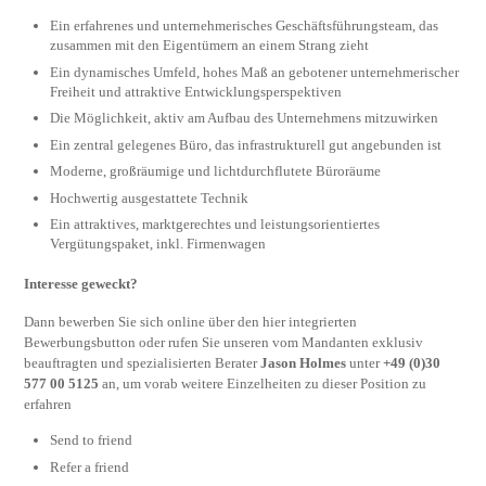
Ein erfahrenes und unternehmerisches Geschäfts­führungsteam, das
zusammen mit den Ei­gen­tü­mern an einem Strang zieht
Ein dynamisches Umfeld, hohes Maß an gebotener unternehmerischer
Freiheit und attraktive Ent­wick­lungs­perspektiven
Die Möglichkeit, aktiv am Aufbau des Unter­neh­mens mitzuwirken
Ein zentral gelegenes Büro, das infrastrukturell gut angebunden ist
Moderne, großräumige und lichtdurchflutete Büro­räume
Hochwertig ausgestattete Technik
Ein attraktives, marktgerechtes und leistungs­orientiertes
Vergütungspaket, inkl. Firmenwagen
Interesse geweckt?
Dann bewerben Sie sich online über den hier integrierten
Bewerbungsbutton oder rufen Sie unseren vom Mandanten exklusiv
beauftragten und spezialisierten Berater
Jason Holmes
unter
+49 (0)30
577 00 5125
an, um vorab weitere Einzelheiten zu dieser Position zu
erfahren
Send to friend
Refer a friend