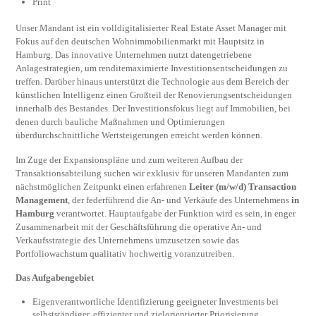
Print
Unser Mandant ist ein volldigitalisierter Real Estate Asset Manager mit
Fokus auf den deutschen Wohnimmobilien­markt mit Hauptsitz in
Hamburg. Das innovative Unternehmen nutzt datengetriebene
Anlagestrategien, um rendite­ma­xi­mier­te Investitionsentscheidungen zu
treffen. Darüber hinaus unterstützt die Technologie aus dem Bereich der
künstlichen Intelligenz einen Großteil der Renovierungsentscheidungen
innerhalb des Bestandes. Der Investitions­fokus liegt auf Immobilien, bei
denen durch bauliche Maßnahmen und Optimierungen
überdurchschnittliche Wert­steigerungen erreicht werden können.
Im Zuge der Expansionspläne und zum weiteren Aufbau der
Transaktionsabteilung suchen wir exklusiv für unseren Mandanten zum
nächstmöglichen Zeitpunkt einen erfahrenen
Leiter (m/w/d) Transaction
Management
, der feder­führend die An- und Verkäufe des Unternehmens
in
Hamburg
verantwortet. Hauptaufgabe der Funktion wird es sein, in enger
Zusammenarbeit mit der Geschäftsführung die operative An- und
Verkaufsstrategie des Unternehmens umzusetzen sowie das
Portfoliowachstum qualitativ hochwertig voranzutreiben.
Das Aufgabengebiet
Eigenverantwortliche Identifizierung geeigneter Investments bei
selbstständiger, effizienter und zielorientierter Priorisierung,