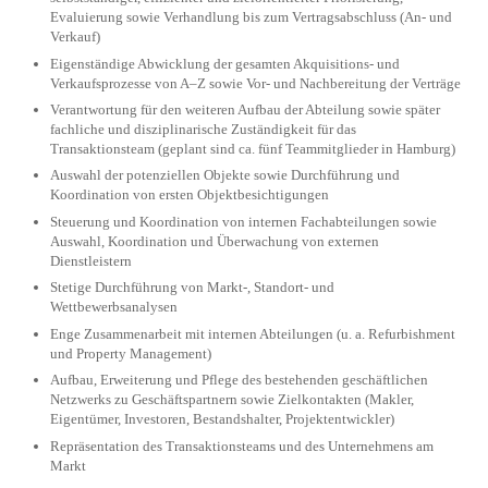
Evaluierung sowie Verhandlung bis zum Vertragsabschluss (An- und
Verkauf)
Eigenständige Abwicklung der gesamten Akqui­sitions- und
Verkaufsprozesse von A–Z sowie Vor- und Nachbereitung der Verträge
Verantwortung für den weiteren Aufbau der Ab­teilung sowie später
fachliche und disziplinarische Zuständigkeit für das
Transaktionsteam (geplant sind ca. fünf Teammitglieder in Hamburg)
Auswahl der potenziellen Objekte sowie Durch­führung und
Koordination von ersten Objekt­be­sich­tigungen
Steuerung und Koordination von internen Fach­abteilungen sowie
Auswahl, Koordination und Überwachung von externen
Dienstleistern
Stetige Durch­führung von Markt-, Standort- und
Wettbewerbsanalysen
Enge Zusammenarbeit mit internen Abteilungen (u. a. Refurbishment
und Property Management)
Aufbau, Erweiterung und Pflege des bestehenden geschäftlichen
Netzwerks zu Geschäftspartnern sowie Zielkontakten (Makler,
Eigentümer, In­ves­toren, Bestandshalter, Projektentwickler)
Repräsentation des Transaktionsteams und des Unternehmens am
Markt