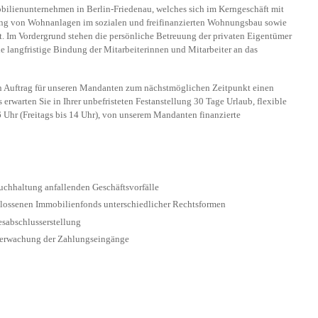
bilienunternehmen in Berlin-Friedenau, welches sich im Kerngeschäft mit
tung von Wohnanlagen im sozialen und freifinanzierten Wohnungsbau sowie
 Im Vordergrund stehen die persönliche Betreuung der privaten Eigentümer
 langfristige Bindung der Mitarbeiterinnen und Mitarbeiter an das
en Auftrag für unseren Mandanten zum nächstmöglichen Zeitpunkt einen
s erwarten Sie in Ihrer unbefristeten Festanstellung 30 Tage Urlaub, flexible
6 Uhr (Freitags bis 14 Uhr), von unserem Mandanten finanzierte
uchhaltung anfallenden Geschäftsvorfälle
lossenen Immobilienfonds unterschiedlicher Rechtsformen
esabschlusserstellung
berwachung der Zahlungseingänge