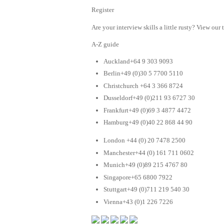
Register
Are your interview skills a little rusty? View our 
A-Z guide
Auckland+64 9 303 9093
Berlin+49 (0)30 5 7700 5110
Christchurch +64 3 366 8724
Dusseldorf+49 (0)211 93 6727 30
Frankfurt+49 (0)69 3 4877 4472
Hamburg+49 (0)40 22 868 44 90
London +44 (0) 20 7478 2500
Manchester+44 (0) 161 711 0602
Munich+49 (0)89 215 4767 80
Singapore+65 6800 7922
Stuttgart+49 (0)711 219 540 30
Vienna+43 (0)1 226 7226