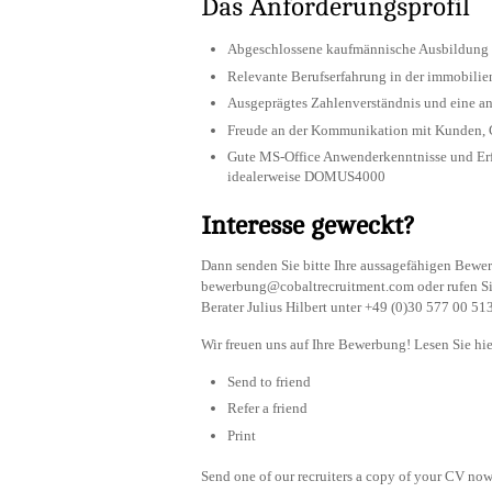
Das Anforderungsprofil
Abgeschlossene kaufmännische Ausbildung o
Relevante Berufserfahrung in der immobilie
Ausgeprägtes Zahlenverständnis und eine a
Freude an der Kommunikation mit Kunden, 
Gute MS-Office Anwenderkenntnisse und E
idealerweise DOMUS4000
Interesse geweckt?
Dann senden Sie bitte Ihre aussagefähigen Be
bewerbung@cobaltrecruitment.com
oder rufen S
Berater Julius Hilbert unter +49 (0)30 577 00 513
Wir freuen uns auf Ihre Bewerbung! Lesen Sie hie
Send to friend
Refer a friend
Print
Send one of our recruiters a copy of your CV now 