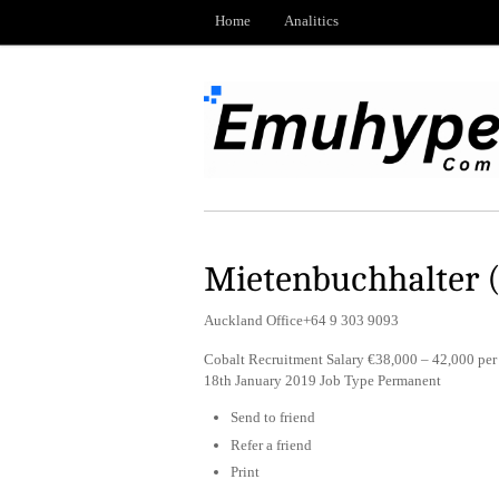
Home
Analitics
Mietenbuchhalter 
Auckland Office+64 9 303 9093
Cobalt Recruitment Salary €38,000 – 42,000 pe
18th January 2019 Job Type Permanent
Send to friend
Refer a friend
Print