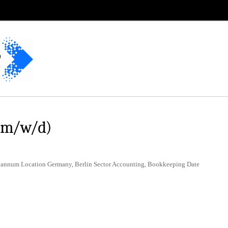
(m/w/d)
r annum Location Germany, Berlin Sector Accounting, Bookkeeping Date