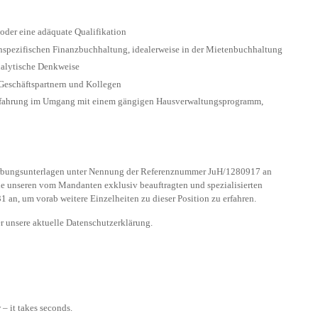
der eine adäquate Qualifikation
nspezifischen Finanzbuchhaltung, idealerweise in der Mietenbuchhaltung
nalytische Denkweise
Geschäftspartnern und Kollegen
rfahrung im Umgang mit einem gängigen Hausverwaltungsprogramm,
werbungsunterlagen unter Nennung der Referenznummer JuH/1280917 an
ie unseren vom Mandanten exklusiv beauftragten und spezialisierten
1 an, um vorab weitere Einzelheiten zu dieser Position zu erfahren.
r unsere aktuelle Datenschutzerklärung.
– it takes seconds.