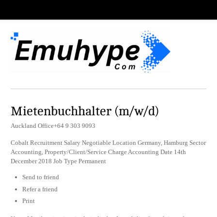
Mietenbuchhalter (m/w/d)
Auckland Office+64 9 303 9093
Cobalt Recruitment Salary Negotiable Location Germany, Hamburg Sector
Accounting, Property/Client/Service Charge Accounting Date 14th
December 2018 Job Type Permanent
Send to friend
Refer a friend
Print