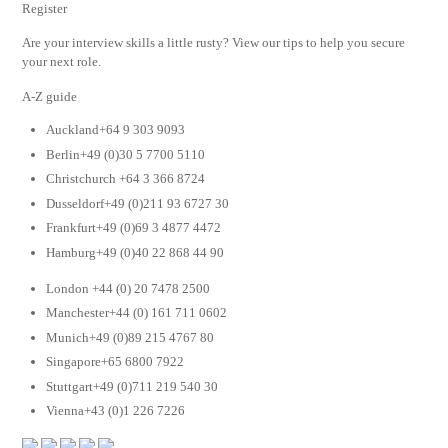
Register
Are your interview skills a little rusty? View our tips to help you secure
your next role.
A-Z guide
Auckland+64 9 303 9093
Berlin+49 (0)30 5 7700 5110
Christchurch +64 3 366 8724
Dusseldorf+49 (0)211 93 6727 30
Frankfurt+49 (0)69 3 4877 4472
Hamburg+49 (0)40 22 868 44 90
London +44 (0) 20 7478 2500
Manchester+44 (0) 161 711 0602
Munich+49 (0)89 215 4767 80
Singapore+65 6800 7922
Stuttgart+49 (0)711 219 540 30
Vienna+43 (0)1 226 7226