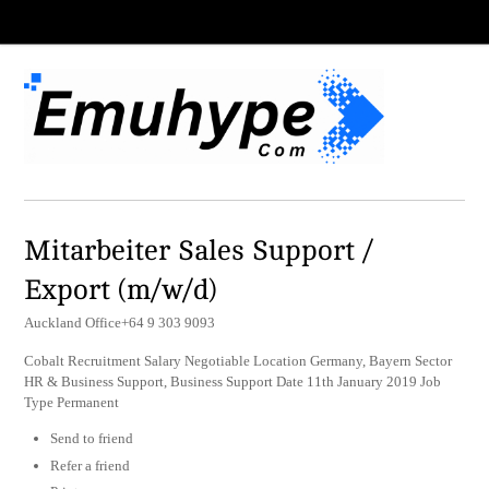
Mitarbeiter Sales Support /
Export (m/w/d)
Auckland Office+64 9 303 9093
Cobalt Recruitment Salary Negotiable Location Germany, Bayern Sector
HR & Business Support, Business Support Date 11th January 2019 Job
Type Permanent
Send to friend
Refer a friend