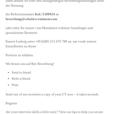
Dann senden Sie bitte Ihre aussagefähigen Bewerbungsunterlagen unter
der Nennung
der Referenznummer
KaL/1280924
an
bewerbung@cobaltrecruitment.com
oder rufen Sie unsere vom Mandanten exklusiv beauftragte und
spezialisierte Beraterin
Kareen Ludwig unter +49 (0)89 215 476 788 an, um vorab weitere
Einzelheiten zu dieser
Position zu erfahren.
Wir freuen uns auf Ihre Bewerbung!
Send to friend
Refer a friend
Print
Send one of our recruiters a copy of your CV now – it takes seconds.
Register
Are your interview skills a little rusty? View our tips to help you secure