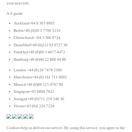
your next role.
A-Z guide
Auckland+64 9 303 9093
Berlin+49 (0)30 5 7700 5110
Christchurch +64 3 366 8724
Dusseldorf+49 (0)211 93 6727 30
Frankfurt+49 (0)69 3 4877 4472
Hamburg+49 (0)40 22 868 44 90
London +44 (0) 20 7478 2500
Manchester+44 (0) 161 711 0602
Munich+49 (0)89 215 4767 80
Singapore+65 6800 7922
Stuttgart+49 (0)711 219 540 30
Vienna+43 (0)1 226 7226
Cookies help us deliver our service. By using this service, you agree to the