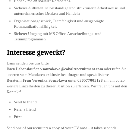
Hoher Grad an sozialer Kompetenz
Sicheres Auftreten, selbstständige und strukturierte Arbeitsweise und
unternehmerisches Denken und Handeln
Organisationsgeschick, Teamfähigkeit und ausgeprägte
Kommunikationsfähigkeit
Sicherer Umgang mit MS Office, Ausschreibungs- und
Terminprogrammen
Interesse geweckt?
Dann senden Sie uns bitte
Ihren
Lebenslauf
an
vsouzokova@cobaltrecruitment.com
oder rufen Sie
unseren vom Mandaten exklusiv beauftragte und spezialisierte
Beraterin
Frau Veronika Souzokova
unter
030577005128
an, um vorab
weitere Einzelheiten zu dieser Position zu erfahren. Wir freuen uns auf den
Kontakt!
Send to friend
Refer a friend
Print
Send one of our recruiters a copy of your CV now – it takes seconds.