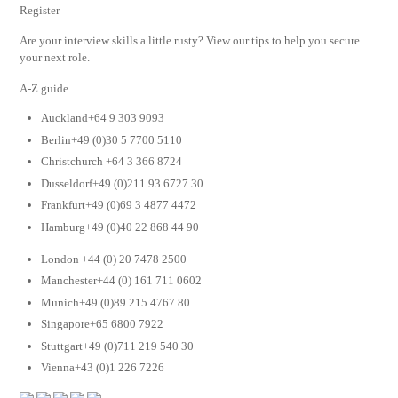
Register
Are your interview skills a little rusty? View our tips to help you secure
your next role.
A-Z guide
Auckland+64 9 303 9093
Berlin+49 (0)30 5 7700 5110
Christchurch +64 3 366 8724
Dusseldorf+49 (0)211 93 6727 30
Frankfurt+49 (0)69 3 4877 4472
Hamburg+49 (0)40 22 868 44 90
London +44 (0) 20 7478 2500
Manchester+44 (0) 161 711 0602
Munich+49 (0)89 215 4767 80
Singapore+65 6800 7922
Stuttgart+49 (0)711 219 540 30
Vienna+43 (0)1 226 7226