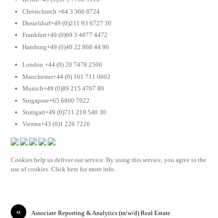
Christchurch +64 3 366 8724
Dusseldorf+49 (0)211 93 6727 30
Frankfurt+49 (0)69 3 4877 4472
Hamburg+49 (0)40 22 868 44 90
London +44 (0) 20 7478 2500
Manchester+44 (0) 161 711 0602
Munich+49 (0)89 215 4767 80
Singapore+65 6800 7922
Stuttgart+49 (0)711 219 540 30
Vienna+43 (0)1 226 7226
Cookies help us deliver our service. By using this service, you agree to the
use of cookies. Click here for more info.
«
Associate Reporting & Analytics (m/w/d) Real Estate