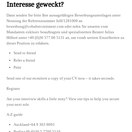
Interesse geweckt?
Dann senden Sie bitte Ihre aussagefähigen Bewerbungsunterlagen unter
Nennung der Referenznummer JuH/1281009 an
bewerbung@cobaltrecruitment.com
oder rufen Sie unseren vom
Mandanten exklusiv beauftragten und spezialisierten Berater Julius
Hilbert unter +49 (0)30 577 00 5131 an, um vorab weitere Einzelheiten zu
dieser Position zu erfahren.
Send to friend
Refer a friend
Print
Send one of our recruiters a copy of your CV now – it takes seconds.
Register
Are your interview skills a little rusty? View our tips to help you secure
your next role.
A-Z guide
Auckland+64 9 303 9093
Berlin+49 (0)30 5 7700 5110