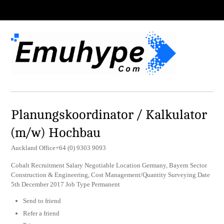
Planungskoordinator / Kalkulator
(m/w) Hochbau
Auckland Office+64 (0) 9303 9093
Cobalt Recruitment Salary Negotiable Location Germany, Bayern Sector
Construction & Engineering, Cost Management/Quantity Surveying Date
5th December 2017 Job Type Permanent
Send to friend
Refer a friend