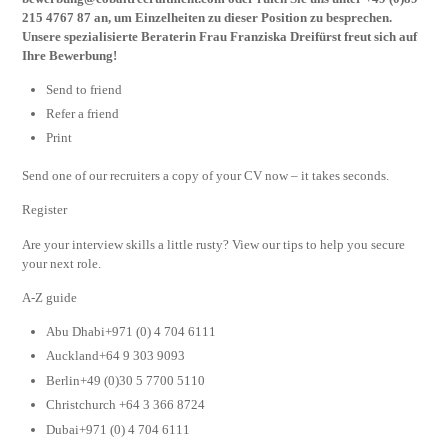
215 4767 87 an, um Einzelheiten zu dieser Position zu besprechen.
Unsere spezialisierte Beraterin Frau Franziska Dreifürst freut sich auf
Ihre Bewerbung!
Send to friend
Refer a friend
Print
Send one of our recruiters a copy of your CV now – it takes seconds.
Register
Are your interview skills a little rusty? View our tips to help you secure
your next role.
A-Z guide
Abu Dhabi+971 (0) 4 704 6111
Auckland+64 9 303 9093
Berlin+49 (0)30 5 7700 5110
Christchurch +64 3 366 8724
Dubai+971 (0) 4 704 6111