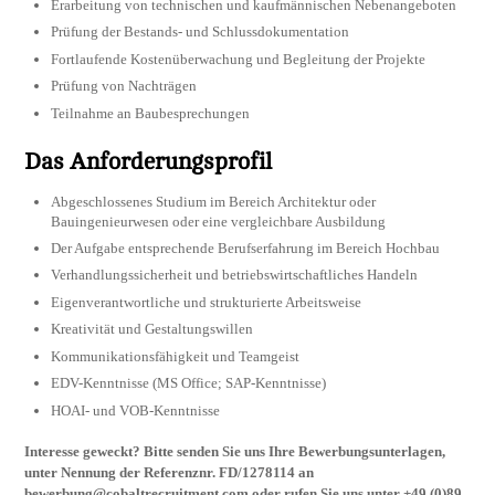
Erarbeitung von technischen und kaufmännischen Nebenangeboten
Prüfung der Bestands- und Schlussdokumentation
Fortlaufende Kostenüberwachung und Begleitung der Projekte
Prüfung von Nachträgen
Teilnahme an Baubesprechungen
Das Anforderungsprofil
Abgeschlossenes Studium im Bereich Architektur oder
Bauingenieurwesen oder eine vergleichbare Ausbildung
Der Aufgabe entsprechende Berufserfahrung im Bereich Hochbau
Verhandlungssicherheit und betriebswirtschaftliches Handeln
Eigenverantwortliche und strukturierte Arbeitsweise
Kreativität und Gestaltungswillen
Kommunikationsfähigkeit und Teamgeist
EDV-Kenntnisse (MS Office; SAP-Kenntnisse)
HOAI- und VOB-Kenntnisse
Interesse geweckt? Bitte senden Sie uns Ihre Bewerbungsunterlagen,
unter Nennung der Referenznr. FD/1278114 an
bewerbung@cobaltrecruitment.com
oder rufen Sie uns unter +49 (0)89