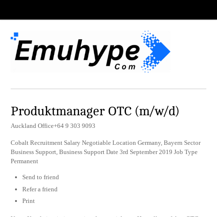
Produktmanager OTC (m/w/d)
Auckland Office+64 9 303 9093
Cobalt Recruitment Salary Negotiable Location Germany, Bayern Sector
Business Support, Business Support Date 3rd September 2019 Job Type
Permanent
Send to friend
Refer a friend
Print