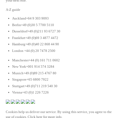
your next role.
A-Z guide
Auckland+64 9 303 9093
Berlin+49 (0)30 5 7700 5110
Dusseldorf+49 (0)211 93 6727 30
Frankfurt+49 (0)69 3 4877 4472
Hamburg+49 (0)40 22 868 44 90
London +44 (0) 20 7478 2500
Manchester+44 (0) 161 711 0602
New York+001 914 574 3284
Munich+49 (0)89 215 4767 80
Singapore+65 6800 7922
Stuttgart+49 (0)711 219 540 30
Vienna+43 (0)1 226 7226
Cookies help us deliver our service. By using this service, you agree to the
use of cookies. Click here for more info.