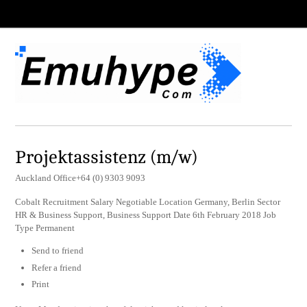
Projektassistenz (m/w)
Auckland Office+64 (0) 9303 9093
Cobalt Recruitment Salary Negotiable Location Germany, Berlin Sector
HR & Business Support, Business Support Date 6th February 2018 Job
Type Permanent
Send to friend
Refer a friend
Print