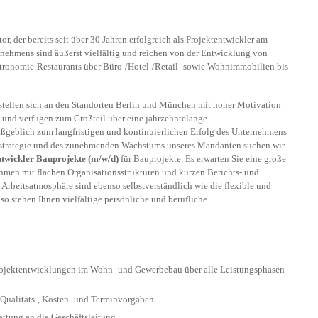
r, der bereits seit über 30 Jahren erfolgreich als Projektentwickler am
ernehmens sind äußerst vielfältig und reichen von der Entwicklung von
tronomie-Restaurants über Büro-/Hotel-/Retail- sowie Wohnimmobilien bis
 stellen sich an den Standorten Berlin und München mit hoher Motivation
 und verfügen zum Großteil über eine jahrzehntelange
ßgeblich zum langfristigen und kontinuierlichen Erfolg des Unternehmens
sstrategie und des zunehmenden Wachstums unseres Mandanten suchen wir
ntwickler Bauprojekte
(m/w/d)
für Bauprojekte. Es erwarten Sie eine große
hmen mit flachen Organisationsstrukturen und kurzen Berichts- und
Arbeitsatmosphäre sind ebenso selbstverständlich wie die flexible und
so stehen Ihnen vielfältige persönliche und berufliche
rojektentwicklungen im Wohn- und Gewerbebau über alle Leistungsphasen
Qualitäts-, Kosten- und Terminvorgaben
attung an die Geschäftsleitung