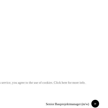
 service, you agree to the use of cookies. Click here for more info.
»
Senior Bauprojektmanager (m/w)