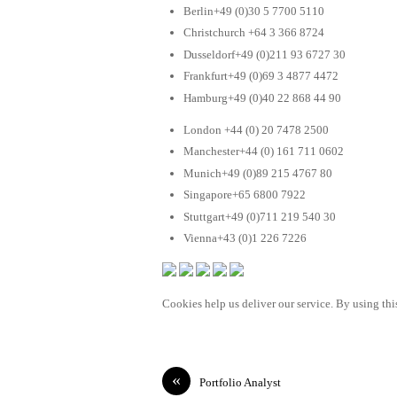
Berlin+49 (0)30 5 7700 5110
Christchurch +64 3 366 8724
Dusseldorf+49 (0)211 93 6727 30
Frankfurt+49 (0)69 3 4877 4472
Hamburg+49 (0)40 22 868 44 90
London +44 (0) 20 7478 2500
Manchester+44 (0) 161 711 0602
Munich+49 (0)89 215 4767 80
Singapore+65 6800 7922
Stuttgart+49 (0)711 219 540 30
Vienna+43 (0)1 226 7226
Cookies help us deliver our service. By using this
«
Portfolio Analyst