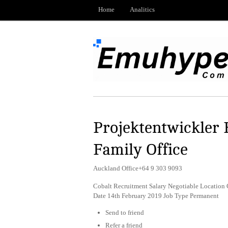
Home
Analitics
Projektentwickler 
Family Office
Auckland Office+64 9 303 9093
Cobalt Recruitment Salary Negotiable Location
Date 14th February 2019 Job Type Permanent
Send to friend
Refer a friend