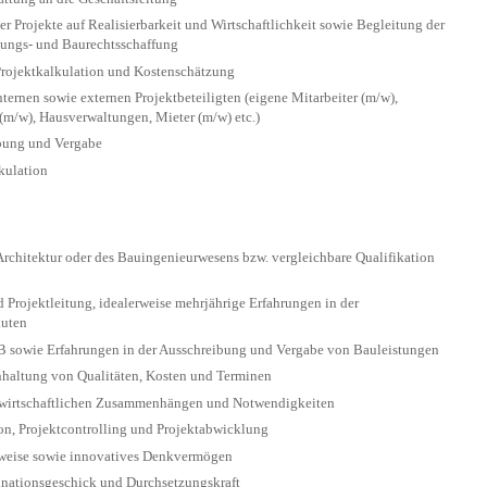
Projekte auf Realisierbarkeit und Wirtschaftlichkeit sowie Begleitung der
nungs- und Baurechtsschaffung
Projektkalkulation und Kostenschätzung
ernen sowie externen Projektbeteiligten (eigene Mitarbeiter (m/w),
m/w), Hausverwaltungen, Mieter (m/w) etc.)
bung und Vergabe
kulation
rchitektur oder des Bauingenieurwesens bzw. vergleichbare Qualifikation
d Projektleitung, idealerweise mehrjährige Erfahrungen in der
auten
 sowie Erfahrungen in der Ausschreibung und Vergabe von Bauleistungen
inhaltung von Qualitäten, Kosten und Terminen
bswirtschaftlichen Zusammenhängen und Notwendigkeiten
ion, Projektcontrolling und Projektabwicklung
itsweise sowie innovatives Denkvermögen
nationsgeschick und Durchsetzungskraft