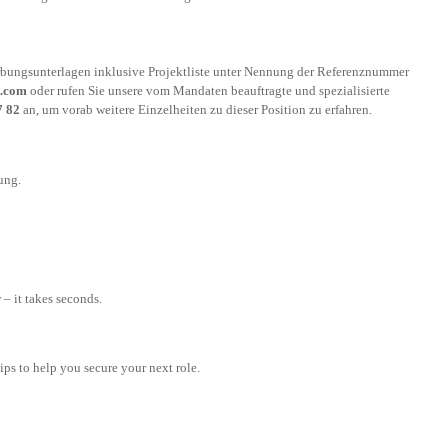
rbungsunterlagen inklusive Projektliste unter Nennung der Referenznummer
t.com
oder rufen Sie unsere vom Mandaten beauftragte und spezialisierte
7 82
an, um vorab weitere Einzelheiten zu dieser Position zu erfahren.
ung.
– it takes seconds.
tips to help you secure your next role.