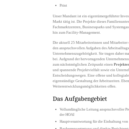
Print
Unser Mandant ist ein eigentümergeführter Investo
Markt tätig ist. Die Projekte dieses Familienunt
Fachmarktzentren, Businessparks und Systemgas
hin zum Facility-Management.
Die aktuell 25 Mitarbeiterinnen und Mitarbeiter
den anspruchsvollen Aufgaben des Arbeitsalltags
Unternehmenszugehörigkeit. Sie tragen daher ma
bei. Aufgrund der hervorragenden Unternehmen
zum nächstmöglichen Zeitpunkt einen
Projekte
und spannende Projektvielfalt sowie ein Unterne
Entscheidungswegen. Eine offene und kollegiale 
eigenständige Gestaltung der Arbeitszeiten. Eben
Weiterentwicklungsmöglichkeiten offen.
Das Aufgabengebiet
Vollumfängliche Leitung anspruchsvoller P
der HOAI
Hauptverantwortung für die Einhaltung von 
Bauherrenvertretung und direkte Berichterst