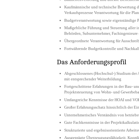
Kaufmännische und technische Bewertung der 
Verkaufsprozesse Verantwortung für die Pla
Budgetverantwortung sowie eigenständige 
Maßgebliche Führung und Steuerung aller int
Behörden, Subunternehmer, Fachingenieure (
Übergeordnete Verantwortung für Ausschrei
Fortwährende Budgetkontrolle und Nachkal
Das Anforderungsprofil
Abgeschlossenes (Hochschul-) Studium der A
mit entsprechender Weiterbildung
Fortgeschrittene Erfahrungen in der Bau- un
Projektsteuerung von Wohn- und Gewerbeb
Umfangreiche Kenntnisse der HOAI und VOB
Großer Erfahrungsschatz hinsichtlich der E
Unternehmerisches Verständnis von betrie
Gute Fachkenntnisse in der Projektkalkulat
Strukturierte und ergebnisorientierte Arbe
Ausgeprägte Überzeugungsfähigkeit, Koordi