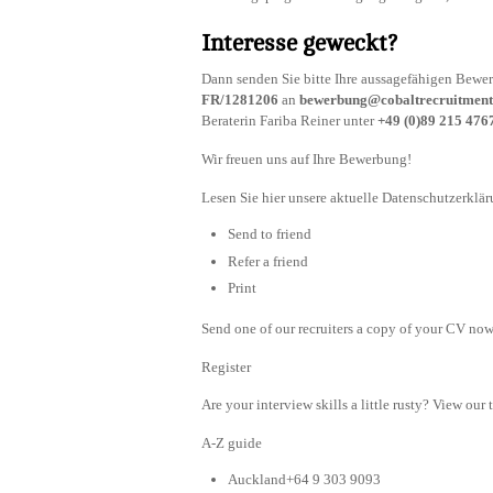
Interesse geweckt?
Dann senden Sie bitte Ihre aussagefähigen Bewe
FR/1281206
an
bewerbung@cobaltrecruitmen
Beraterin Fariba Reiner unter
+49 (0)89 215 476
Wir freuen uns auf Ihre Bewerbung!
Lesen Sie hier unsere aktuelle Datenschutzerklär
Send to friend
Refer a friend
Print
Send one of our recruiters a copy of your CV now 
Register
Are your interview skills a little rusty? View our 
A-Z guide
Auckland+64 9 303 9093